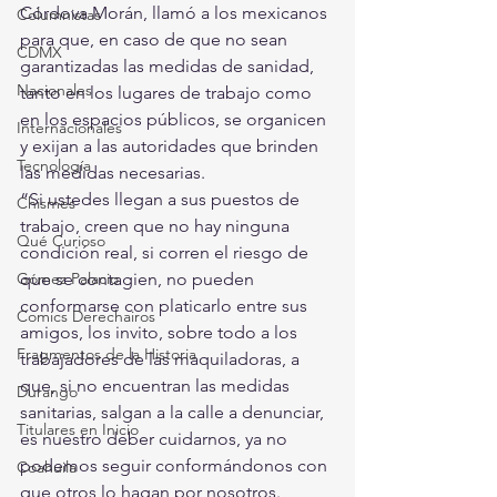
Córdova Morán, llamó a los mexicanos 
Columnistas
para que, en caso de que no sean 
CDMX
garantizadas las medidas de sanidad, 
Nacionales
tanto en los lugares de trabajo como 
en los espacios públicos, se organicen 
Internacionales
y exijan a las autoridades que brinden 
Tecnología
las medidas necesarias.
“Si ustedes llegan a sus puestos de 
Chismes
trabajo, creen que no hay ninguna 
Qué Curioso
condición real, si corren el riesgo de 
Gómez Palacio
que se contagien, no pueden 
conformarse con platicarlo entre sus 
Comics Derechairos
amigos, los invito, sobre todo a los 
Fragmentos de la Historia
trabajadores de las maquiladoras, a 
que, si no encuentran las medidas 
Durango
sanitarias, salgan a la calle a denunciar, 
Titulares en Inicio
es nuestro deber cuidarnos, ya no 
podemos seguir conformándonos con 
Coahuila
que otros lo hagan por nosotros. 