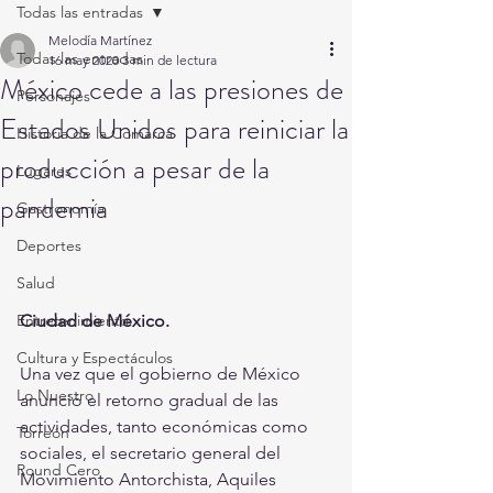
Todas las entradas
Melodía Martínez
Todas las entradas
16 may 2020
3 min de lectura
México cede a las presiones de
Personajes
Estados Unidos para reiniciar la
Historia de la Comarca
producción a pesar de la
Lugares
pandemia
Gastronomía
Deportes
Salud
Entretenimiento
Ciudad de México.
Cultura y Espectáculos
Una vez que el gobierno de México 
Lo Nuestro
anunció el retorno gradual de las 
actividades, tanto económicas como 
Torreón
sociales, el secretario general del 
Round Cero
Movimiento Antorchista, Aquiles 