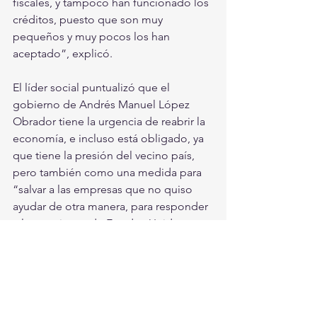
fiscales, y tampoco han funcionado los 
créditos, puesto que son muy 
pequeños y muy pocos los han 
aceptado”, explicó.
El líder social puntualizó que el 
gobierno de Andrés Manuel López 
Obrador tiene la urgencia de reabrir la 
economía, e incluso está obligado, ya 
que tiene la presión del vecino país, 
pero también como una medida para 
“salvar a las empresas que no quiso 
ayudar de otra manera, para responder 
a las presiones de Estados Unidos y 
para evitar dar alimento o ayuda 
económica a los millones de familias 
que están en sus casas y no tienen que 
comer”.
Córdova Morán dijo que comprende 