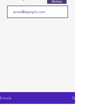
Unirse
Entrada