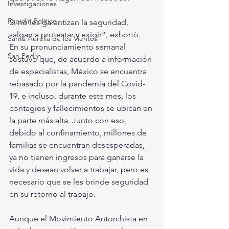
Investigaciones
Rapidín Político
Si no les garantizan la seguridad, 
salgan a protestar y exigir”, exhortó.
Santa Aurelia de los Vientos
En su pronunciamiento semanal 
San Pedro
sostuvo que, de acuerdo a información 
de especialistas, México se encuentra 
rebasado por la pandemia del Covid-
19, e incluso, durante este mes, los 
contagios y fallecimientos se ubican en 
la parte más alta. Junto con eso, 
debido al confinamiento, millones de 
familias se encuentran desesperadas, 
ya no tienen ingresos para ganarse la 
vida y desean volver a trabajar, pero es 
necesario que se les brinde seguridad 
en su retorno al trabajo.
Aunque el Movimiento Antorchista en 