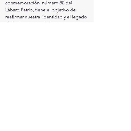
conmemoración  número 80 del 
Lábaro Patrio, tiene el objetivo de 
reafirmar nuestra  identidad y el legado 
de los héroes que lucharon por justicia 
y  libertad.
Torreón, Ciudad en Equipo
Torreón
Ver todo
Entradas recientes