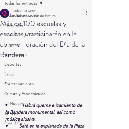
Todas las entradas
redcomarcamx
Todas las entradas
19 feb 2020
1 min de lectura
Más de 100 escuelas y
Personajes
escoltas, participarán en la
Historia de la Comarca
conmemoración del Día de la
Lugares
Bandera
Gastronomía
Deportes
Salud
Entretenimiento
Cultura y Espectáculos
Lo Nuestro
•             
Habrá quema e izamiento de 
la Bandera monumental, así como 
Torreón
música alusiva.
Round Cero
•          Será en la explanada de la Plaza 