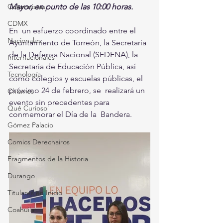
Mayor, en punto de las 10:00 horas.
Columnistas
CDMX
En  un esfuerzo coordinado entre el 
Nacionales
Ayuntamiento de Torreón, la Secretaría  
de la Defensa Nacional (SEDENA), la 
Internacionales
Secretaría de Educación Pública, así  
Tecnología
como colegios y escuelas públicas, el 
próximo 24 de febrero, se  realizará un 
Chismes
evento sin precedentes para 
Qué Curioso
conmemorar el Día de la  Bandera.
Gómez Palacio
Comics Derechairos
Fragmentos de la Historia
Durango
Titulares en Inicio
Coahuila