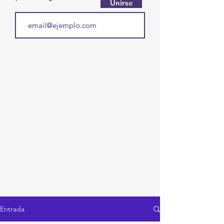
Unirse
Entrada