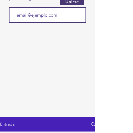
Unirse
Entrada