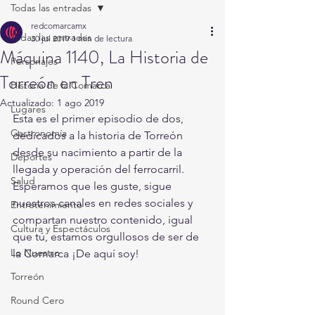
Todas las entradas
redcomarcamx
Todas las entradas
30 jul 2019
1 min de lectura
Máquina 1140, La Historia de
Personajes
Torreón en Tren
Historia de la Comarca
Actualizado:
1 ago 2019
Lugares
Esta es el primer episodio de dos, 
Gastronomía
dedicados a la historia de Torreón 
desde su nacimiento a partir de la 
Deportes
llegada y operación del ferrocarril. 
Salud
Esperamos que les guste, sigue 
nuestros canales en redes sociales y 
Entretenimiento
compartan nuestro contenido, igual 
Cultura y Espectáculos
que tú, estamos orgullosos de ser de 
Lo Nuestro
la Comarca ¡De aquí soy!
Torreón
Round Cero