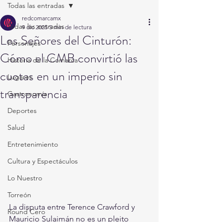
Todas las entradas
redcomarcamx
Todas las entradas
9 dic 2025
5 min de lectura
Los Señores del Cinturón:
Personajes
Cómo el CMB convirtió las
Historia de la Comarca
cuotas en un imperio sin
Lugares
transparencia
Gastronomía
Deportes
Salud
Entretenimiento
Cultura y Espectáculos
Lo Nuestro
Torreón
La disputa entre Terence Crawford y 
Round Cero
Mauricio Sulaimán no es un pleito 