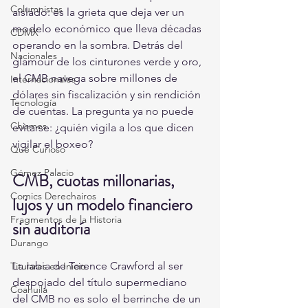
Columnistas
aislado: es la grieta que deja ver un 
modelo económico que lleva décadas 
CDMX
operando en la sombra. Detrás del 
Nacionales
glamour de los cinturones verde y oro, 
el CMB navega sobre millones de 
Internacionales
dólares sin fiscalización y sin rendición 
Tecnología
de cuentas. La pregunta ya no puede 
Chismes
evitarse: ¿quién vigila a los que dicen 
vigilar el boxeo?
Qué Curioso
Gómez Palacio
CMB, cuotas millonarias, 
Comics Derechairos
lujos y un modelo financiero 
Fragmentos de la Historia
sin auditoría
Durango
La rabia de Terence Crawford al ser 
Titulares en Inicio
despojado del título supermediano 
Coahuila
del CMB no es solo el berrinche de un 