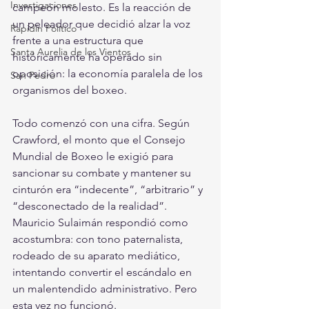
Investigaciones
campeón molesto. Es la reacción de 
un peleador que decidió alzar la voz 
Rapidín Político
frente a una estructura que 
Santa Aurelia de los Vientos
históricamente ha operado sin 
oposición: la economía paralela de los 
San Pedro
organismos del boxeo.
Todo comenzó con una cifra. Según 
Crawford, el monto que el Consejo 
Mundial de Boxeo le exigió para 
sancionar su combate y mantener su 
cinturón era “indecente”, “arbitrario” y 
“desconectado de la realidad”. 
Mauricio Sulaimán respondió como 
acostumbra: con tono paternalista, 
rodeado de su aparato mediático, 
intentando convertir el escándalo en 
un malentendido administrativo. Pero 
esta vez no funcionó.