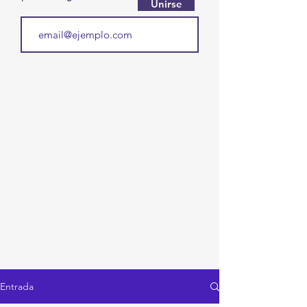
Unirse
Entrada