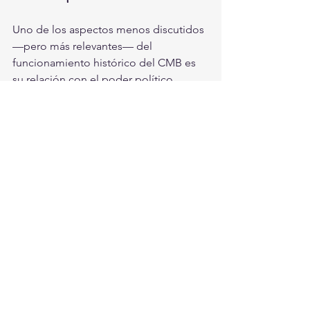
Uno de los aspectos menos discutidos 
—pero más relevantes— del 
funcionamiento histórico del CMB es 
su relación con el poder político. 
Durante décadas, la organización ha 
mostrado una habilidad extraordinaria 
para 
acomodarse al gobierno o líder 
político en turno
, sin importar país o 
ideología.
La táctica es clara y efectiva: 
llevar 
campeones populares a visitar 
presidentes, jefes de Estado o figuras 
de gran influencia
, creando un puente 
simbólico que beneficia al organismo 
mucho más de lo que ayuda al 
boxeador.