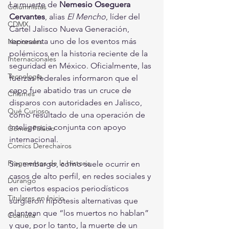
La muerte de 
Nemesio Oseguera 
Columnistas
Cervantes
, alias 
El Mencho
, líder del 
CDMX
Cártel Jalisco Nueva Generación, 
representa uno de los eventos más 
Nacionales
polémicos en la historia reciente de la 
Internacionales
seguridad en México. Oficialmente, las 
Tecnología
fuerzas federales informaron que el 
capo fue abatido tras un cruce de 
Chismes
disparos con autoridades en Jalisco, 
Qué Curioso
como resultado de una operación de 
inteligencia conjunta con apoyo 
Gómez Palacio
internacional.
Comics Derechairos
Fragmentos de la Historia
Sin embargo, como suele ocurrir en 
casos de alto perfil, en redes sociales y 
Durango
en ciertos espacios periodísticos 
Titulares en Inicio
surgieron hipótesis alternativas que 
plantean que “los muertos no hablan” 
Coahuila
y que, por lo tanto, la muerte de un 