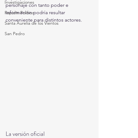
Investigaciones
personaje con tanto poder e 
información podría resultar 
Rapidín Político
conveniente para distintos actores.
Santa Aurelia de los Vientos
San Pedro
La versión oficial