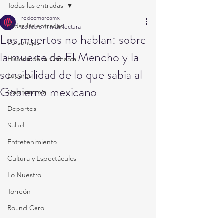
Todas las entradas
redcomarcamx
Todas las entradas
23 feb
3 min de lectura
Los muertos no hablan: sobre
Personajes
la muerte de El Mencho y la
Historia de la Comarca
sensibilidad de lo que sabía al
Lugares
Gobierno mexicano
Gastronomía
Deportes
Salud
Entretenimiento
Cultura y Espectáculos
Lo Nuestro
Torreón
Round Cero