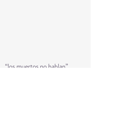
“los muertos no hablan”
La frase no solo se refiere al silencio 
literal de quien fallece, sino a la 
imposibilidad de que revele 
información que podría alterar 
equilibrios de poder.
En contextos donde existe 
desconfianza institucional, la muerte 