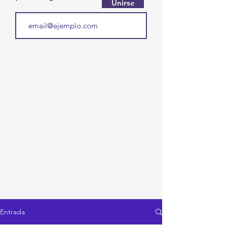
Unirse
Entrada