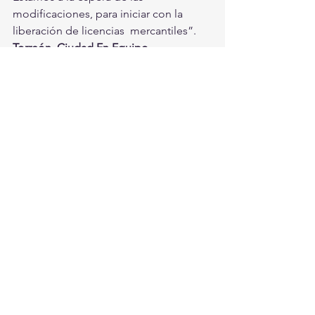
modificaciones, para iniciar con la 
liberación de licencias  mercantiles”.
Torreón, Ciudad En Equipo
#torreon
#mayelaramirez
#tesorera
#ciudadenequipo
Torreón
Ver todo
Entradas recientes