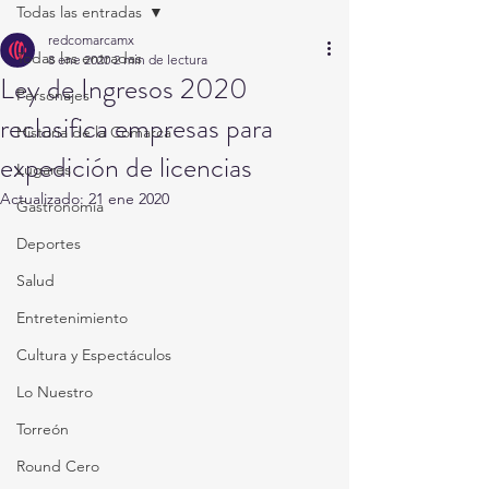
Todas las entradas
redcomarcamx
Todas las entradas
8 ene 2020
2 min de lectura
Ley de Ingresos 2020
Personajes
reclasifica empresas para
Historia de la Comarca
expedición de licencias
Lugares
Actualizado:
21 ene 2020
Gastronomía
Deportes
Salud
Entretenimiento
Cultura y Espectáculos
Lo Nuestro
Torreón
Round Cero