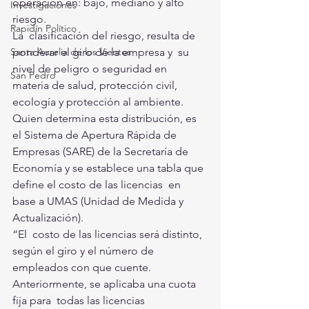
operación en: bajo, mediano y alto 
Investigaciones
riesgo. 
Rapidín Político
La  clasificación del riesgo, resulta de 
Santa Aurelia de los Vientos
ponderar el giro de la empresa y  su 
nivel de peligro o seguridad en 
San Pedro
materia de salud, protección civil,  
ecología y protección al ambiente. 
Quien determina esta distribución, es  
el Sistema de Apertura Rápida de 
Empresas (SARE) de la Secretaría de  
Economía y se establece una tabla que 
define el costo de las licencias  en 
base a UMAS (Unidad de Medida y 
Actualización). 
“El  costo de las licencias será distinto, 
según el giro y el número de  
empleados con que cuente. 
Anteriormente, se aplicaba una cuota 
fija para  todas las licencias 