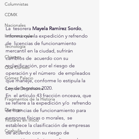
Columnistas
CDMX
Nacionales
La  tesorera 
Mayela Ramírez Sordo
, 
Internacionales
informa que la expedición y refrendo 
de  licencias de funcionamiento 
Tecnología
mercantil en la ciudad, sufrirán 
Chismes
cambios de  acuerdo con su 
reclasificación, por el riesgo de 
Qué Curioso
operación y el número  de empleados 
Gómez Palacio
que maneje, conforme lo estipula la 
Ley de Ingresos 2020.
Comics Derechairos
En  el artículo 43 fracción onceava, que 
Fragmentos de la Historia
se refiere a la expedición y/o  refrendo 
Durango
de licencias de funcionamiento para 
personas físicas o morales,  se 
Titulares en Inicio
establece la clasificación de empresas 
Coahuila
de acuerdo con su riesgo de  