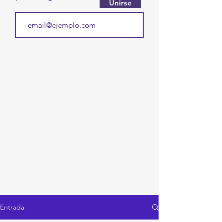
Unirse
Entrada