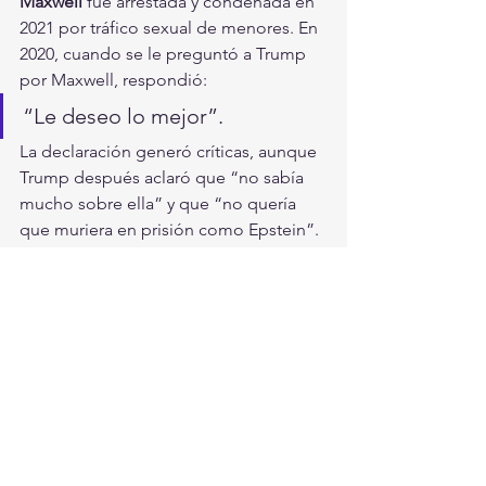
Maxwell
 fue arrestada y condenada en 
2021 por tráfico sexual de menores. En 
2020, cuando se le preguntó a Trump 
por Maxwell, respondió:
“Le deseo lo mejor”.
La declaración generó críticas, aunque 
Trump después aclaró que “no sabía 
mucho sobre ella” y que “no quería 
que muriera en prisión como Epstein”.
¿Qué se sabe hoy?
Documentos recientemente 
desclasificados en 2024 (como parte 
de las demandas civiles contra 
Maxwell) continúan revelando los 
alcances de la red. Hasta el momento, 
no existe prueba judicial directa que 
vincule a Trump con abusos sexuales 
cometidos por Epstein
, pero el hecho 