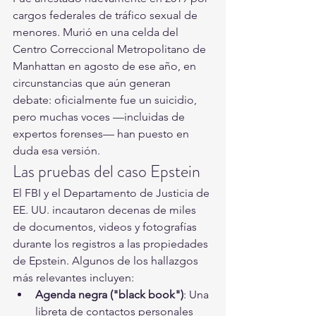
cargos federales de tráfico sexual de 
menores. Murió en una celda del 
Centro Correccional Metropolitano de 
Manhattan en agosto de ese año, en 
circunstancias que aún generan 
debate: oficialmente fue un suicidio, 
pero muchas voces —incluidas de 
expertos forenses— han puesto en 
duda esa versión.
Las pruebas del caso Epstein
El FBI y el Departamento de Justicia de 
EE. UU. incautaron decenas de miles 
de documentos, videos y fotografías 
durante los registros a las propiedades 
de Epstein. Algunos de los hallazgos 
más relevantes incluyen:
Agenda negra ("black book")
: Una 
libreta de contactos personales 