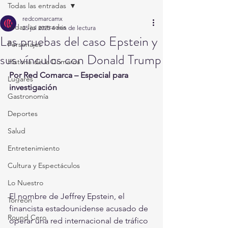
Todas las entradas
redcomarcamx
Todas las entradas
25 jul 2025
4 min de lectura
Las pruebas del caso Epstein y
Personajes
sus vínculos con Donald Trump
Historia de la Comarca
Por Red Comarca – Especial para 
Lugares
investigación
Gastronomía
Deportes
Salud
Entretenimiento
Cultura y Espectáculos
Lo Nuestro
El nombre de Jeffrey Epstein, el 
Torreón
financista estadounidense acusado de 
Round Cero
operar una red internacional de tráfico 