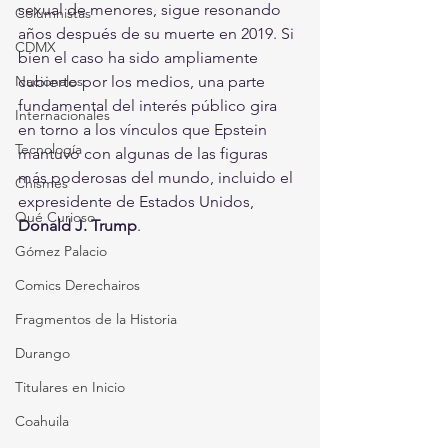
sexual de menores, sigue resonando 
Columnistas
años después de su muerte en 2019. Si 
CDMX
bien el caso ha sido ampliamente 
cubierto por los medios, una parte 
Nacionales
fundamental del interés público gira 
Internacionales
en torno a los vínculos que Epstein 
Tecnología
mantuvo con algunas de las figuras 
más poderosas del mundo, incluido el 
Chismes
expresidente de Estados Unidos, 
Qué Curioso
Donald J. Trump
.
Gómez Palacio
Comics Derechairos
Fragmentos de la Historia
Durango
Titulares en Inicio
Coahuila