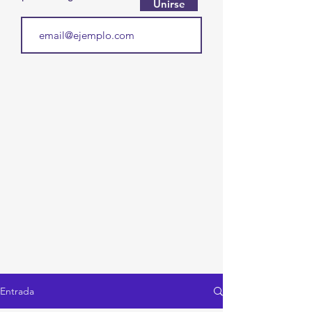
Unirse
Entrada