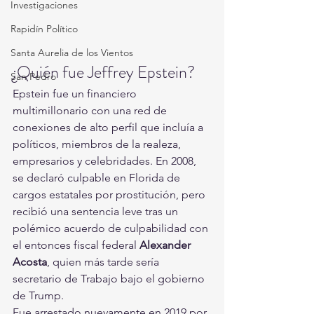
Investigaciones
Rapidín Político
Santa Aurelia de los Vientos
¿Quién fue Jeffrey Epstein?
San Pedro
Epstein fue un financiero 
multimillonario con una red de 
conexiones de alto perfil que incluía a 
políticos, miembros de la realeza, 
empresarios y celebridades. En 2008, 
se declaró culpable en Florida de 
cargos estatales por prostitución, pero 
recibió una sentencia leve tras un 
polémico acuerdo de culpabilidad con 
el entonces fiscal federal 
Alexander 
Acosta
, quien más tarde sería 
secretario de Trabajo bajo el gobierno 
de Trump.
Fue arrestado nuevamente en 2019 por 