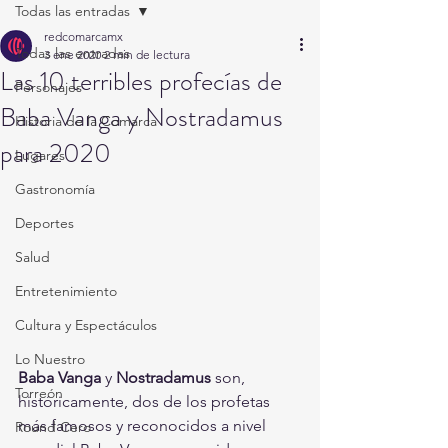
Todas las entradas
redcomarcamx
Todas las entradas
3 ene 2020
2 min de lectura
Las 10 terribles profecías de
Personajes
Baba Vanga y Nostradamus
Historia de la Comarca
para 2020
Lugares
Gastronomía
Deportes
Salud
Entretenimiento
Cultura y Espectáculos
Lo Nuestro
Baba Vanga
 y 
Nostradamus 
son, 
Torreón
históricamente, dos de los profetas 
más famosos y reconocidos a nivel 
Round Cero