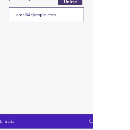
Unirse
Entrada