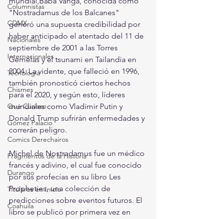
mundial,Baba Vanga, conocida como 
Columnistas
"Nostradamus de los Balcanes" 
CDMX
generó una supuesta credibilidad por 
haber anticipado el atentado del 11 de 
Nacionales
septiembre de 2001 a las Torres 
Internacionales
Gemelas y el tsunami en Tailandia en 
2004. La vidente, que falleció en 1996, 
Tecnología
también pronosticó ciertos hechos 
Chismes
para el 2020, y según esto, líderes 
Qué Curioso
mundiales como Vladimir Putin y 
Donald Trump​ sufrirán enfermedades y 
Gómez Palacio
correrán peligro.
Comics Derechairos
Michel de Nostradamus fue un médico 
Fragmentos de la Historia
francés y adivino, el cual fue conocido 
Durango
por sus profecías en su libro Les 
Propheties, una colección de 
Titulares en Inicio
predicciones sobre eventos futuros. El 
Coahuila
libro se publicó por primera vez en 