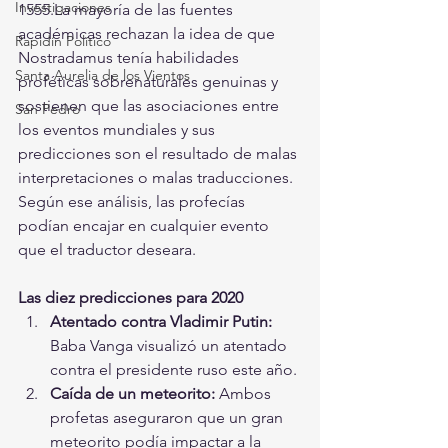
Investigaciones
1555.La mayoría de las fuentes 
académicas rechazan la idea de que 
Rapidín Político
Nostradamus tenía habilidades 
Santa Aurelia de los Vientos
proféticas sobrenaturales genuinas y 
sostienen que las asociaciones entre 
San Pedro
los eventos mundiales y sus 
predicciones son el resultado de malas 
interpretaciones o malas traducciones. 
Según ese análisis, las profecías 
podían encajar en cualquier evento 
que el traductor deseara.
Las diez predicciones para 2020
Atentado contra Vladimir Putin:
Baba Vanga visualizó un atentado 
contra el presidente ruso este año.
Caída de un meteorito: 
Ambos 
profetas aseguraron que un gran 
meteorito podía impactar a la 