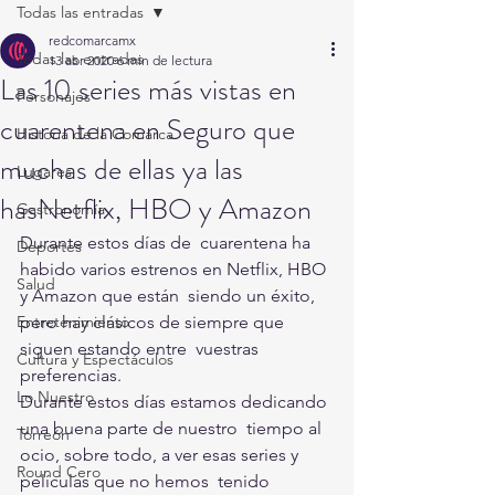
Todas las entradas
redcomarcamx
Todas las entradas
13 abr 2020
6 min de lectura
Las 10 series más vistas en
Personajes
cuarentena en Seguro que
Historia de la Comarca
muchas de ellas ya las
Lugares
hasNetflix, HBO y Amazon
Gastronomía
Durante estos días de  cuarentena ha 
Deportes
habido varios estrenos en Netflix, HBO 
Salud
y Amazon que están  siendo un éxito, 
Entretenimiento
pero hay clásicos de siempre que 
siguen estando entre  vuestras 
Cultura y Espectáculos
preferencias. 
Lo Nuestro
Durante estos días estamos dedicando 
una buena parte de nuestro  tiempo al 
Torreón
ocio, sobre todo, a ver esas series y 
Round Cero
películas que no hemos  tenido 