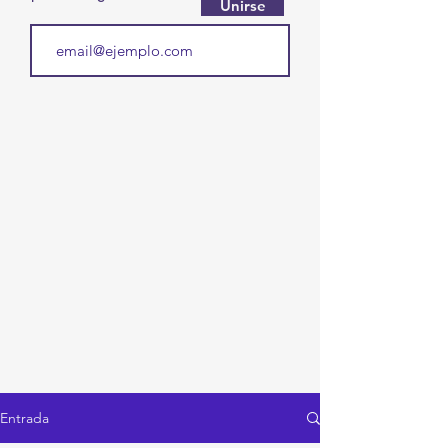
Unirse
Entrada