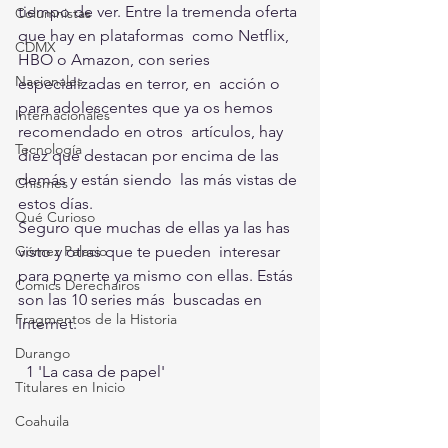
tiempo de ver. Entre la tremenda oferta 
Columnistas
que hay en plataformas  como Netflix, 
CDMX
HBO o Amazon, con series 
Nacionales
especializadas en terror, en  acción o 
para adolescentes que ya os hemos 
Internacionales
recomendado en otros  artículos, hay 
Tecnología
diez que destacan por encima de las 
demás y están siendo  las más vistas de 
Chismes
estos días. 
Qué Curioso
Seguro que muchas de ellas ya las has 
Gómez Palacio
visto y otras que te pueden  interesar 
para ponerte ya mismo con ellas. Estás 
Comics Derechairos
son las 10 series más  buscadas en 
Fragmentos de la Historia
Internet.
Durango
  1 'La casa de papel' 
Titulares en Inicio
Coahuila