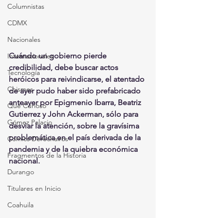
Columnistas
CDMX
Nacionales
Cuándo un gobierno pierde 
Internacionales
credibilidad, debe buscar actos 
Tecnología
heróicos para reivindicarse, el atentado 
Chismes
de ayer pudo haber sido prefabricado 
anteayer por Epigmenio Ibarra, Beatriz 
Qué Curioso
Gutierrez y John Ackerman, sólo para 
Gómez Palacio
desviar la atención, sobre la gravísima 
problemática en el país derivada de la 
Comics Derechairos
pandemia y de la quiebra económica 
Fragmentos de la Historia
nacional.
Durango
Titulares en Inicio
Coahuila