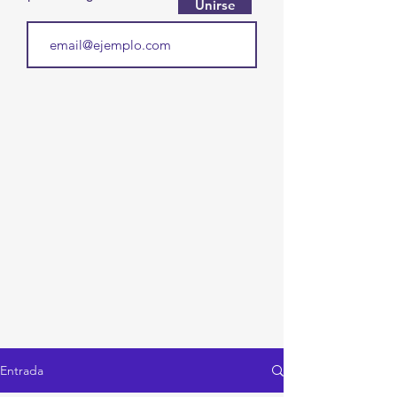
Unirse
Entrada