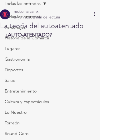
Todas las entradas
redcomarcamx
Todas las entradas
27 jun 2020
2 min de lectura
La teoría del autoatentado
Personajes
¿AUTO-ATENTADO?
Historia de la Comarca
Lugares
Gastronomía
Deportes
Salud
Entretenimiento
Cultura y Espectáculos
Lo Nuestro
Torreón
Round Cero