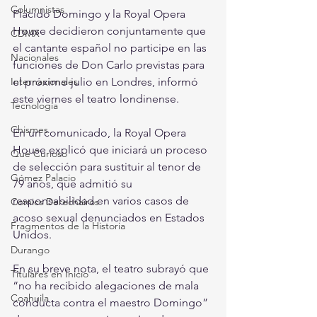
Columnistas
Plácido Domingo y la Royal Opera 
House decidieron conjuntamente que 
CDMX
el cantante español no participe en las 
Nacionales
funciones de Don Carlo previstas para 
Internacionales
el próximo julio en Londres, informó 
este viernes el teatro londinense.
Tecnología
Chismes
En un comunicado, la Royal Opera 
House explicó que iniciará un proceso 
Qué Curioso
de selección para sustituir al tenor de 
Gómez Palacio
79 años, que admitió su 
responsabilidad en varios casos de 
Comics Derechairos
acoso sexual denunciados en Estados 
Fragmentos de la Historia
Unidos.
Durango
En su breve nota, el teatro subrayó que 
Titulares en Inicio
“no ha recibido alegaciones de mala 
Coahuila
conducta contra el maestro Domingo” 