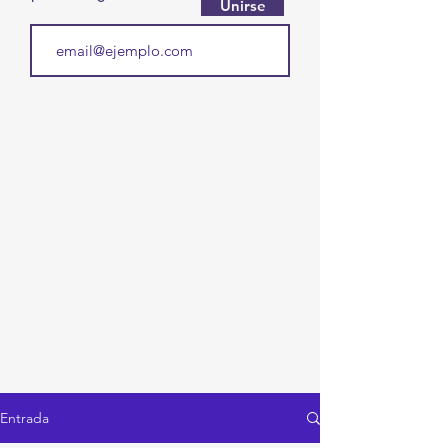
Unirse
Entrada