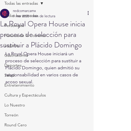
Todas las entradas
redcomarcamx
Todas las entradas
7 mar 2020
1 min de lectura
La Royal Opera House inicia
Personajes
proceso de selección para
Historia de la Comarca
sustituir a Plácido Domingo
Lugares
La Royal Opera House iniciará un 
Gastronomía
proceso de selección para sustituir a 
Deportes
Plácido Domingo, quien admitió su 
responsabilidad en varios casos de 
Salud
acoso sexual.
Entretenimiento
Cultura y Espectáculos
Lo Nuestro
Torreón
Round Cero