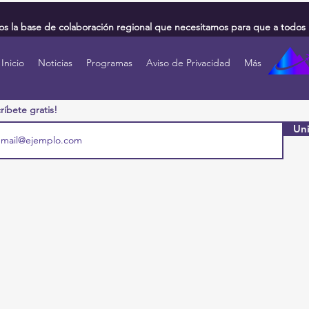
 la base de colaboración regional que necesitamos para que a todos 
Inicio
Noticias
Programas
Aviso de Privacidad
Más
ríbete gratis!
Uni