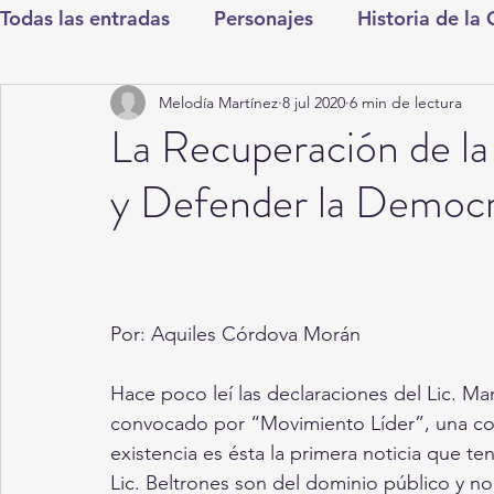
Todas las entradas
Personajes
Historia de la
Melodía Martínez
8 jul 2020
6 min de lectura
Deportes
Salud
Entretenimiento
Cul
La Recuperación de la
y Defender la Democr
Round Cero
Columnistas
CDMX
Nac
Chismes
Qué Curioso
Gómez Palacio
Por: Aquiles Córdova Morán
Durango
Titulares en Inicio
Coahuila
Hace poco leí las declaraciones del Lic. Man
convocado por “Movimiento Líder”, una corr
existencia es ésta la primera noticia que ten
Santa Aurelia de los Vientos
San Pedro
Lic. Beltrones son del dominio público y no 