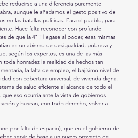
debe reducirse a una diferencia puramente 
alabra, aunque le añadamos el gesto positivo de 
s en las batallas políticas. Para el pueblo, para 
ciente. Hace falta reconocer con profundo 
tes de que la 4ª T llegase al poder, esas mismas 
atían en un abismo de desigualdad, pobreza y 
e, según los expertos, es una de las más 
 toda honradez la realidad de hechos tan 
entaria, la falta de empleo, el bajísimo nivel de 
alidad con cobertura universal, de vivienda digna, 
stema de salud eficiente al alcance de todo el 
 que eso ocurría ante la vista de gobiernos 
ición y buscan, con todo derecho, volver a 
ono por falta de espacio), que en el gobierno de 
deben servir de base a un nuevo proyecto de 