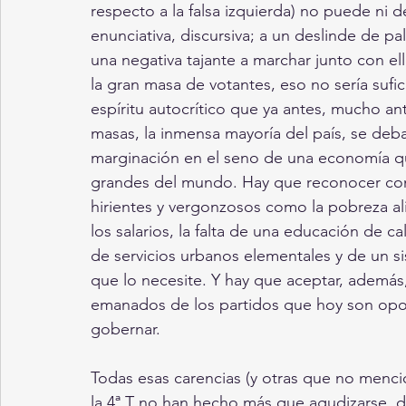
respecto a la falsa izquierda) no puede ni 
enunciativa, discursiva; a un deslinde de p
una negativa tajante a marchar junto con ello
la gran masa de votantes, eso no sería sufi
espíritu autocrítico que ya antes, mucho an
masas, la inmensa mayoría del país, se deb
marginación en el seno de una economía qu
grandes del mundo. Hay que reconocer con
hirientes y vergonzosos como la pobreza alim
los salarios, la falta de una educación de c
de servicios urbanos elementales y de un si
que lo necesite. Y hay que aceptar, además,
emanados de los partidos que hoy son opos
gobernar. 
Todas esas carencias (y otras que no menci
la 4ª T no han hecho más que agudizarse, 