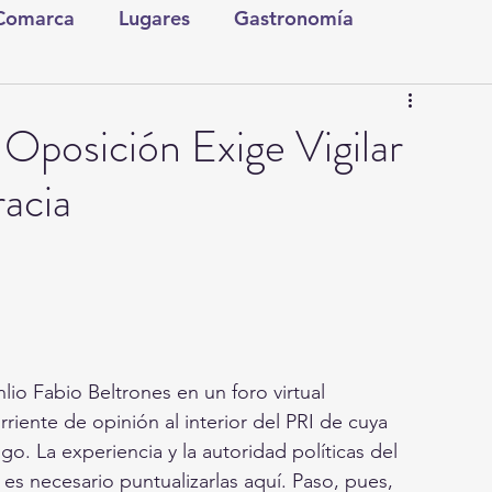
 Comarca
Lugares
Gastronomía
tura y Espectáculos
Lo Nuestro
Torreón
 Oposición Exige Vigilar
acia
ionales
Internacionales
Tecnología
Comics Derechairos
Fragmentos de la Historia
Investigaciones
Rapidín Político
lio Fabio Beltrones en un foro virtual 
iente de opinión al interior del PRI de cuya 
go. La experiencia y la autoridad políticas del 
es necesario puntualizarlas aquí. Paso, pues, 