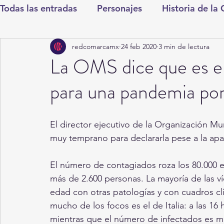
Todas las entradas
Personajes
Historia de la
redcomarcamx
24 feb 2020
3 min de lectura
Deportes
Salud
Entretenimiento
Cul
La OMS dice que es e
para una pandemia por
Round Cero
Columnistas
CDMX
Nac
El director ejecutivo de la Organización Mu
Chismes
Qué Curioso
Gómez Palacio
muy temprano para declararla pese a la apar
El número de contagiados roza los 80.000 e
Durango
Titulares en Inicio
Coahuila
más de 2.600 personas. La mayoría de las v
edad con otras patologías y con cuadros cl
mucho de los focos es el de Italia: a las 16 
Santa Aurelia de los Vientos
San Pedro
mientras que el número de infectados es m