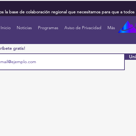
 la base de colaboración regional que necesitamos para que a todos 
Inicio
Noticias
Programas
Aviso de Privacidad
Más
ríbete gratis!
Uni