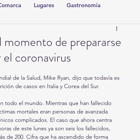
 Comarca
Lugares
Gastronomía
tura y Espectáculos
Lo Nuestro
Torreón
l momento de prepararse
 el coronavirus
ionales
Internacionales
Tecnología
ndial de la Salud, Mike Ryan, dijo que todavía es 
Comics Derechairos
Fragmentos de la Historia
ición de casos en Italia y Corea del Sur.
n todo el mundo. Mientras que han fallecido 
Investigaciones
Rapidín Político
íctimas mortales eran personas de avanzada 
ínicos complicados. El caso que ahora centra 
horas de este lunes ya son seis los fallecidos, 
ás de 200. Cifra que ha ascendido de forma 