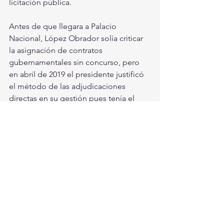
licitación pública.
Antes de que llegara a Palacio 
Nacional, López Obrador solía criticar 
la asignación de contratos 
gubernamentales sin concurso, pero 
en abril de 2019 el presidente justificó 
el método de las adjudicaciones 
directas en su gestión pues tenía el 
objetivo de “combatir la corrupción”. 
El presidente acusó que gobiernos 
anteriores simulaban procesos de 
licitación que en realidad favorecían a 
empresas extranjeras.
Con información de Proceso
#Contratos
#EmpresasAlVapor