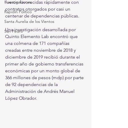
Investigaciones
fueron favorecidas rápidamente con 
contratos otorgados por casi un 
Rapidín Político
centenar de dependencias públicas.
Santa Aurelia de los Vientos
Una investigación desarrollada por 
San Pedro
Quinto Elemento Lab encontró que 
una colmena de 171 compañías 
creadas entre noviembre de 2018 y 
diciembre de 2019 recibió durante el 
primer año de gobierno transferencias 
económicas por un monto global de 
366 millones de pesos (mdp) por parte 
de 92 dependencias de la 
Administración de Andrés Manuel 
López Obrador.