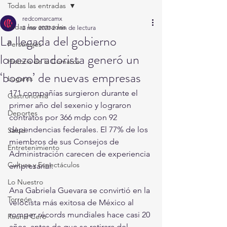
Todas las entradas
redcomarcamx
Todas las entradas
2 mar 2020
2 min de lectura
La llegada del gobierno
Personajes
lopezobradorista generó un
Historia de la Comarca
‘boom’ de nuevas empresas
Lugares
171 compañías surgieron durante el 
Gastronomía
primer año del sexenio y lograron 
Deportes
contratos por 366 mdp con 92 
dependencias federales. El 77% de los 
Salud
miembros de sus Consejos de 
Entretenimiento
Administración carecen de experiencia 
Cultura y Espectáculos
empresarial.
Lo Nuestro
Ana Gabriela Guevara se convirtió en la 
Torreón
velocista más exitosa de México al 
romper récords mundiales hace casi 20 
Round Cero
años, antes de que se retirara del 