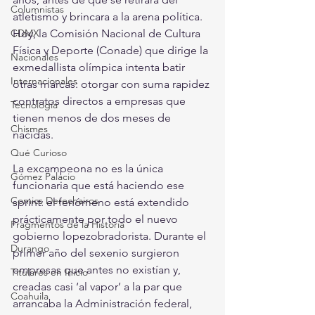
Columnistas
atletismo y brincara a la arena política. 
CDMX
Hoy, la Comisión Nacional de Cultura 
Física y Deporte (Conade) que dirige la 
Nacionales
exmedallista olímpica intenta batir 
Internacionales
otras marcas: otorgar con suma rapidez 
contratos directos a empresas que 
Tecnología
tienen menos de dos meses de 
Chismes
nacidas.
Qué Curioso
La excampeona no es la única 
Gómez Palacio
funcionaria que está haciendo ese 
Comics Derechairos
sprint: el fenómeno está extendido 
prácticamente por todo el nuevo 
Fragmentos de la Historia
gobierno lopezobradorista. Durante el 
Durango
primer año del sexenio surgieron 
empresas que antes no existían y, 
Titulares en Inicio
creadas casi ‘al vapor’ a la par que 
Coahuila
arrancaba la Administración federal, 