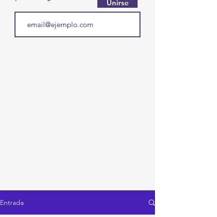
Unirse
Entrada