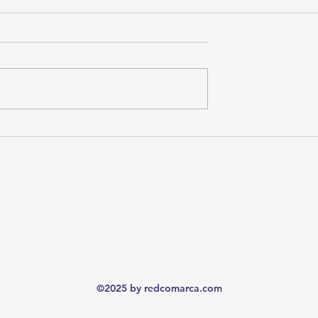
lvidable" de
Lana Rhoades: La Actriz porno
re copas, vómito y...
que anunció su retiro de la
erado en el Uber!
industria por estar “traumatiza
©2025 by redcomarca.com