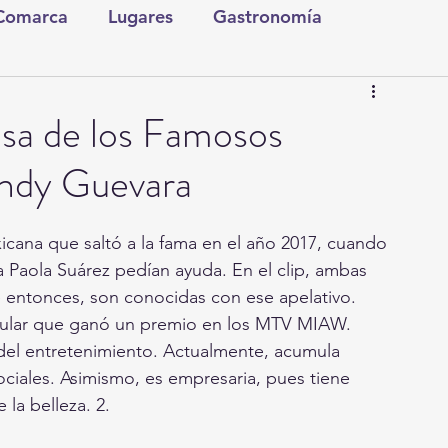
 Comarca
Lugares
Gastronomía
tura y Espectáculos
Lo Nuestro
Torreón
asa de los Famosos
endy Guevara
ionales
Internacionales
Tecnología
cana que saltó a la fama en el año 2017, cuando 
Comics Derechairos
Fragmentos de la Historia
ga Paola Suárez pedían ayuda. En el clip, ambas 
 entonces, son conocidas con ese apelativo. 
opular que ganó un premio en los MTV MIAW. 
Investigaciones
Rapidín Político
del entretenimiento. Actualmente, acumula 
ciales. Asimismo, es empresaria, pues tiene 
la belleza. 2. 