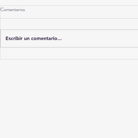
Comentarios
Escribir un comentario...
La casa swinger del Campestre la
¡La noche "ino
Rosita
"Mariana": ent
un final inesp