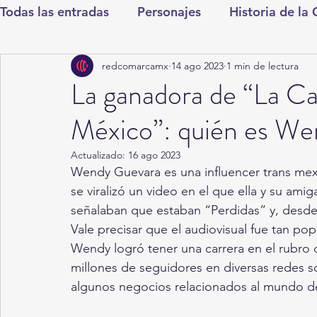
Todas las entradas
Personajes
Historia de la
redcomarcamx
14 ago 2023
1 min de lectura
Deportes
Salud
Entretenimiento
Cul
La ganadora de “La C
México”: quién es W
Round Cero
Columnistas
CDMX
Nac
Actualizado:
16 ago 2023
Wendy Guevara es una influencer trans mexi
Chismes
Qué Curioso
Gómez Palacio
se viralizó un video en el que ella y su ami
señalaban que estaban “Perdidas” y, desde
Vale precisar que el audiovisual fue tan p
Durango
Titulares en Inicio
Coahuila
Wendy logró tener una carrera en el rubro 
millones de seguidores en diversas redes so
algunos negocios relacionados al mundo de 
Santa Aurelia de los Vientos
San Pedro