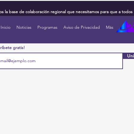
 la base de colaboración regional que necesitamos para que a todos 
Inicio
Noticias
Programas
Aviso de Privacidad
Más
ríbete gratis!
Uni