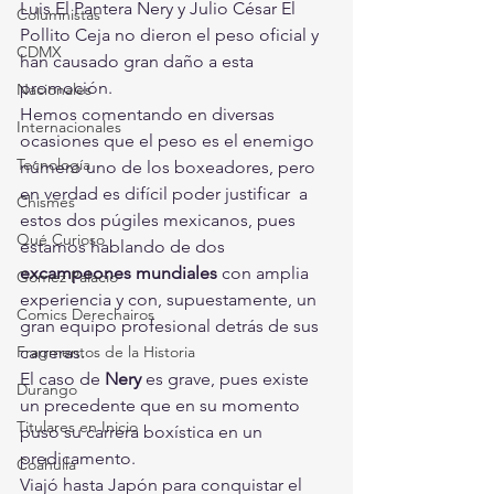
Luis El Pantera Nery y Julio César El 
Columnistas
Pollito Ceja no dieron el peso oficial y 
CDMX
han causado gran daño a esta 
promoción.
Nacionales
Hemos comentando en diversas 
Internacionales
ocasiones que el peso es el enemigo  
Tecnología
número uno de los boxeadores, pero 
en verdad es difícil poder justificar  a 
Chismes
estos dos púgiles mexicanos, pues 
Qué Curioso
estamos hablando de dos 
excampeones mundiales
 con amplia 
Gómez Palacio
experiencia y con, supuestamente, un 
Comics Derechairos
gran equipo profesional detrás de sus 
carreras.
Fragmentos de la Historia
El caso de
 Nery
 es grave, pues existe 
Durango
un precedente que en su momento 
Titulares en Inicio
puso su carrera boxística en un 
predicamento.
Coahuila
Viajó hasta Japón para conquistar el 