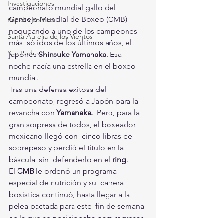
Investigaciones
campeonato mundial gallo del  
Consejo Mundial de Boxeo (CMB) 
Rapidín Político
noqueando a uno de los campeones 
Santa Aurelia de los Vientos
más  sólidos de los últimos años, el 
San Pedro
japonés 
Shinsuke Yamanaka
. Esa 
noche nacía una estrella en el boxeo 
mundial.
Tras una defensa exitosa del 
campeonato, regresó a Japón para la 
revancha con 
Yamanaka.
  Pero, para la 
gran sorpresa de todos, el boxeador 
mexicano llegó con  cinco libras de 
sobrepeso y perdió el título en la 
báscula, sin  defenderlo en el
 ring.
El 
CMB
 le ordenó un programa 
especial de nutrición y su  carrera 
boxística continuó, hasta llegar a la 
pelea pactada para este  fin de semana 
en la que se posicionaba para regresar 