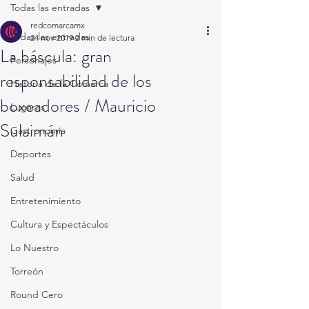
Todas las entradas
redcomarcamx
Todas las entradas
24 nov 2019
2 min de lectura
La báscula: gran
Personajes
responsabilidad de los
Historia de la Comarca
boxeadores / Mauricio
Lugares
Sulaimán
Gastronomía
Deportes
Salud
Entretenimiento
Cultura y Espectáculos
Lo Nuestro
Torreón
Round Cero