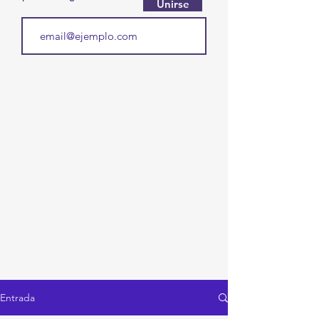
Unirse
Entrada