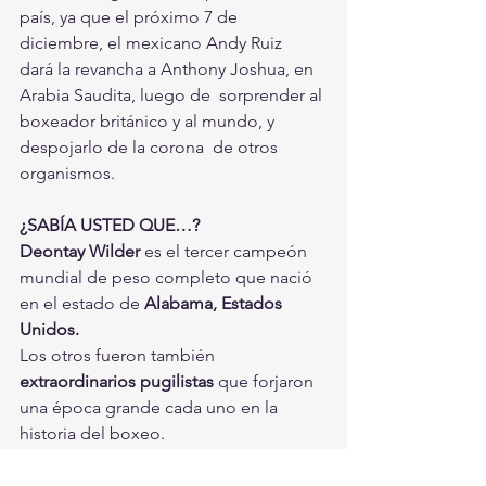
país, ya que el próximo 7 de 
diciembre, el mexicano Andy Ruiz  
dará la revancha a Anthony Joshua, en 
Arabia Saudita, luego de  sorprender al 
boxeador británico y al mundo, y 
despojarlo de la corona  de otros 
organismos.
¿SABÍA USTED QUE…?
Deontay Wilder
 es el tercer campeón 
mundial de peso completo que nació 
en el estado de
 Alabama, Estados 
Unidos.
Los otros fueron también 
extraordinarios pugilistas
 que forjaron 
una época grande cada uno en la 
historia del boxeo.
Estamos hablando del exolímpico
Evander Holyfield
 y el inmortal 
Joe 