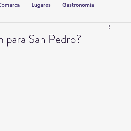
 Comarca
Lugares
Gastronomía
tura y Espectáculos
Lo Nuestro
Torreón
n para San Pedro?
ionales
Internacionales
Tecnología
Comics Derechairos
Fragmentos de la Historia
Investigaciones
Rapidín Político