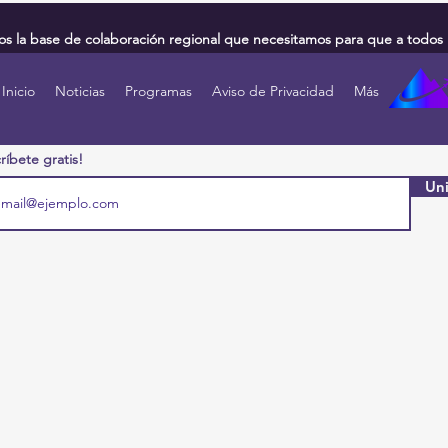
 la base de colaboración regional que necesitamos para que a todos 
Inicio
Noticias
Programas
Aviso de Privacidad
Más
ríbete gratis!
Uni