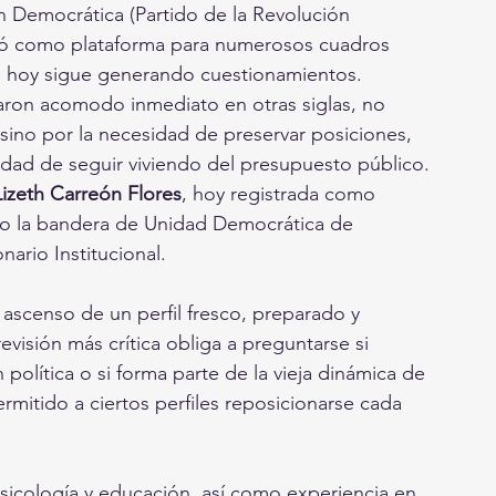
n Democrática (Partido de la Revolución 
vió como plataforma para numerosos cuadros 
ue hoy sigue generando cuestionamientos. 
aron acomodo inmediato en otras siglas, no 
sino por la necesidad de preservar posiciones, 
ilidad de seguir viviendo del presupuesto público.
Lizeth Carreón Flores
, hoy registrada como 
bajo la bandera de Unidad Democrática de 
nario Institucional.
ascenso de un perfil fresco, preparado y 
visión más crítica obliga a preguntarse si 
olítica o si forma parte de la vieja dinámica de 
ermitido a ciertos perfiles reposicionarse cada 
sicología y educación, así como experiencia en 