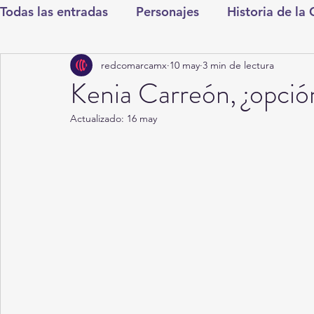
Todas las entradas
Personajes
Historia de la
redcomarcamx
10 may
3 min de lectura
Deportes
Salud
Entretenimiento
Cul
Kenia Carreón, ¿opció
Actualizado:
16 may
Round Cero
Columnistas
CDMX
Nac
Chismes
Qué Curioso
Gómez Palacio
Durango
Titulares en Inicio
Coahuila
Santa Aurelia de los Vientos
San Pedro