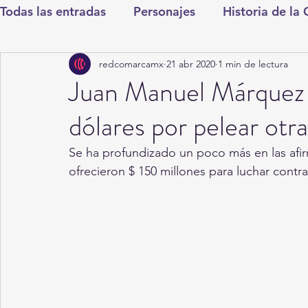
Todas las entradas
Personajes
Historia de la
redcomarcamx
21 abr 2020
1 min de lectura
Deportes
Salud
Entretenimiento
Cul
Juan Manuel Márquez 
dólares por pelear otr
Round Cero
Columnistas
CDMX
Nac
Se ha profundizado un poco más en las afi
ofrecieron $ 150 millones para luchar cont
Chismes
Qué Curioso
Gómez Palacio
Durango
Titulares en Inicio
Coahuila
Santa Aurelia de los Vientos
San Pedro