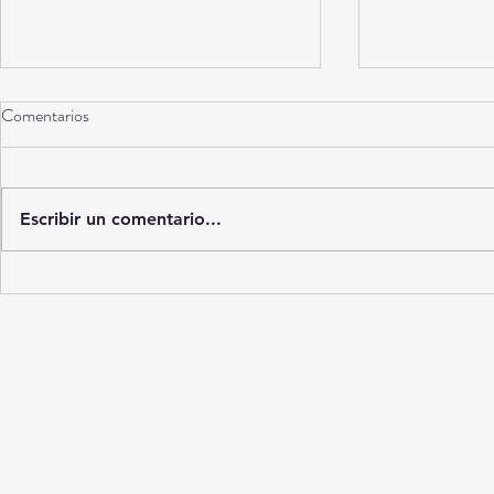
Comentarios
Escribir un comentario...
BXstrs-ESPN hacen historia con
Messi nunca s
la primera pelea profesional de
todos los tie
pesos pesados yucatecos en
el fútbol jamá
Mérida