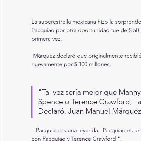
La superestrella mexicana hizo la sorprende
Pacquiao por otra oportunidad fue de $ 50
primera vez.
 Márquez declaró que originalmente recibió el incentivo de pelear contra el "Pacman" 
nuevamente por $ 100 millones.
"Tal vez sería mejor que Manny
Spence o Terence Crawford,   a
Declaró. Juan Manuel Márquez
 “Pacquiao es una leyenda.  Pacquiao es un gran peleador.  Creo que sería una buena pelea 
con Pacquiao y Terence Crawford ".