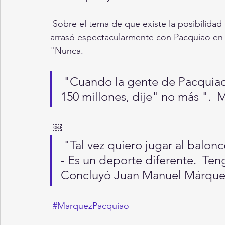
 Sobre el tema de que existe la posibilidad de una quinta pelea después de que Márquez 
arrasó espectacularmente con Pacquiao en
"Nunca.
 "Cuando la gente de Pacquiao me habló de la quinta pelea por $ 
150 millones, dije" no más ".  M
 ￼
 "Tal vez quiero jugar al baloncesto, tal vez quiero jugar al fútbol?  
- Es un deporte diferente.  Ten
Concluyó Juan Manuel Márque
#MarquezPacquiao