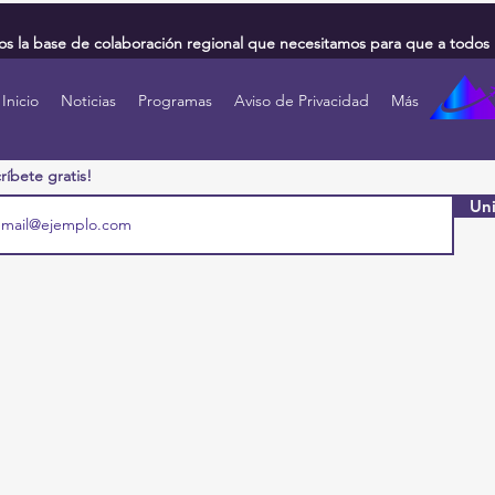
 la base de colaboración regional que necesitamos para que a todos 
Inicio
Noticias
Programas
Aviso de Privacidad
Más
ríbete gratis!
Uni