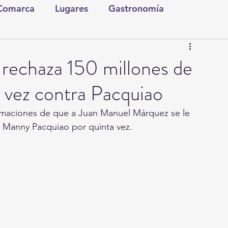
 Comarca
Lugares
Gastronomía
tura y Espectáculos
Lo Nuestro
Torreón
rechaza 150 millones de
a vez contra Pacquiao
ionales
Internacionales
Tecnología
rmaciones de que a Juan Manuel Márquez se le 
ra Manny Pacquiao por quinta vez.
Comics Derechairos
Fragmentos de la Historia
Investigaciones
Rapidín Político