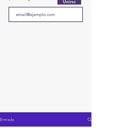
Unirse
Entrada