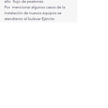
alto  flujo de peatones. 
Por  mencionar algunos casos de la 
instalación de nuevos equipos se  
atendieron el bulevar Ejército 
Mexicano, a la altura de la ruta  Torreón-
San Pedro, además del bulevar Laguna 
Sur, desde Mieleras hasta  la colonia 
Zaragoza Sur. 
Además,  dese inicio del presente año 
se han atendido las plazas públicas de  
siete colonias, con la colocación de 
más luminarias, para aumentar la  
iluminación en esos espacios públicos 
y por ende la seguridad para sus  
visitantes.
De  esta forma se colocaron 49 
arbotantes extra, en las áreas verdes de 
las  colonias: Periodistas, Quintas del 
Nazas, Joyas del Desierto, Pedregal,  