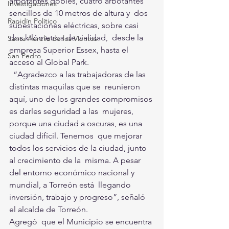
arbotantes dobles, cuatro arbotantes 
Investigaciones
sencillos de 10 metros de altura y  dos 
Rapidín Político
subestaciones eléctricas, sobre casi 
dos kilómetros de vialidad,  desde la 
Santa Aurelia de los Vientos
empresa Superior Essex, hasta el 
San Pedro
acceso al Global Park.
  “Agradezco a las trabajadoras de las 
distintas maquilas que se  reunieron 
aquí, uno de los grandes compromisos 
es darles seguridad a las  mujeres, 
porque una ciudad a oscuras, es una 
ciudad difícil. Tenemos  que mejorar 
todos los servicios de la ciudad, junto 
al crecimiento de la  misma. A pesar 
del entorno económico nacional y 
mundial, a Torreón está  llegando 
inversión, trabajo y progreso”, señaló 
el alcalde de Torreón.
Agregó  que el Municipio se encuentra 