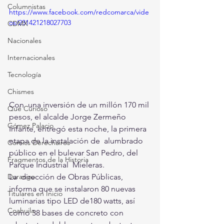
Columnistas
https://www.facebook.com/redcomarca/vide
os/231421218027703
CDMX
Nacionales
Internacionales
Tecnología
Chismes
Con  una inversión de un millón 170 mil 
Qué Curioso
pesos, el alcalde Jorge Zermeño  
Gómez Palacio
Infante, entregó esta noche, la primera 
etapa de la instalación de  alumbrado 
Comics Derechairos
público en el bulevar San Pedro, del 
Fragmentos de la Historia
Parque Industrial  Mieleras. 
La  dirección de Obras Públicas, 
Durango
informa que se instalaron 80 nuevas  
Titulares en Inicio
luminarias tipo LED de180 watts, así 
Coahuila
como 38 bases de concreto con  