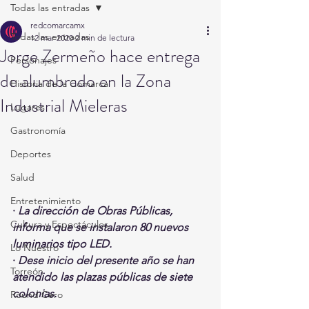
Todas las entradas
redcomarcamx
Todas las entradas
12 mar 2020
2 min de lectura
Jorge Zermeño hace entrega
Personajes
de alumbrado en la Zona
Historia de la Comarca
Industrial Mieleras
Lugares
Gastronomía
Deportes
Salud
Entretenimiento
· 
La dirección de Obras Públicas, 
Cultura y Espectáculos
informa que se instalaron 80 nuevos 
luminarios tipo LED.
Lo Nuestro
· 
Dese inicio del presente año se han 
Torreón
atendido las plazas públicas de siete 
colonias.
Round Cero