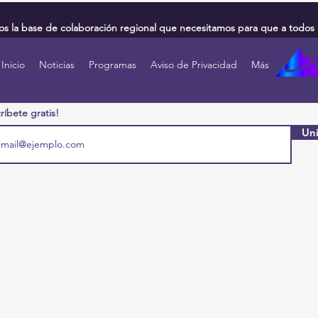
 la base de colaboración regional que necesitamos para que a todos 
Inicio
Noticias
Programas
Aviso de Privacidad
Más
ríbete gratis!
Uni