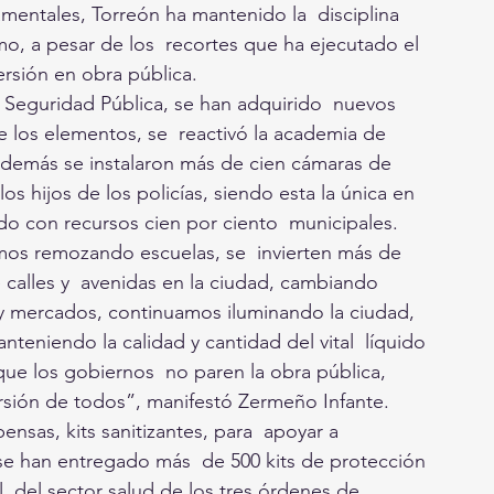
mentales, Torreón ha mantenido la  disciplina 
o, a pesar de los  recortes que ha ejecutado el 
rsión en obra pública. 
 Seguridad Pública, se han adquirido  nuevos 
e los elementos, se  reactivó la academia de 
,  además se instalaron más de cien cámaras de 
los hijos de los policías, siendo esta la única en 
ado con recursos cien por ciento  municipales. 
mos remozando escuelas, se  invierten más de 
calles y  avenidas en la ciudad, cambiando 
y mercados, continuamos iluminando la ciudad, 
eniendo la calidad y cantidad del vital  líquido 
 que los gobiernos  no paren la obra pública, 
ersión de todos”, manifestó Zermeño Infante. 
ensas, kits sanitizantes, para  apoyar a 
 se han entregado más  de 500 kits de protección 
 del sector salud de los tres órdenes de 