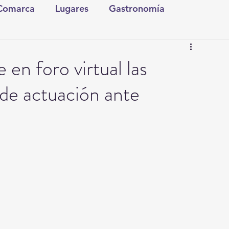
 Comarca
Lugares
Gastronomía
tura y Espectáculos
Lo Nuestro
Torreón
en foro virtual las
 de actuación ante
ionales
Internacionales
Tecnología
Comics Derechairos
Fragmentos de la Historia
Investigaciones
Rapidín Político