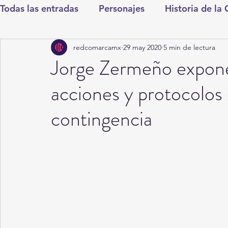
Todas las entradas
Personajes
Historia de la
redcomarcamx
29 may 2020
5 min de lectura
Deportes
Salud
Entretenimiento
Cul
Jorge Zermeño expone 
acciones y protocolos
Round Cero
Columnistas
CDMX
Nac
contingencia
Chismes
Qué Curioso
Gómez Palacio
Durango
Titulares en Inicio
Coahuila
Santa Aurelia de los Vientos
San Pedro