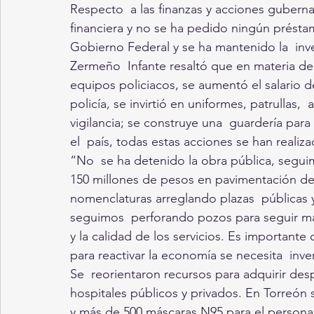
Respecto  a las finanzas y acciones guberna
financiera y no se ha pedido ningún préstam
Gobierno Federal y se ha mantenido la  inve
Zermeño  Infante resaltó que en materia de
equipos policiacos, se aumentó el salario d
policía, se invirtió en uniformes, patrullas
vigilancia; se construye una  guardería para 
el  país, todas estas acciones se han realiz
“No  se ha detenido la obra pública, segui
150 millones de pesos en pavimentación de 
nomenclaturas arreglando plazas  públicas 
seguimos  perforando pozos para seguir mant
y la calidad de los servicios. Es importante
para reactivar la economía se necesita  inv
Se  reorientaron recursos para adquirir desp
hospitales públicos y privados. En Torreón
y más de 500 máscaras N95 para el personal 