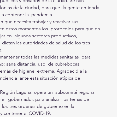
públicos y privados de la ciudad. Se han  
lonias de la ciudad, para que  la gente entienda 
 contener la  pandemia.
 que necesita trabajar y reactivar sus  
 en estos momentos los  protocolos para que en 
ar en  algunos sectores productivos, 
 dictan las autoridades de salud de los tres 
. 
mantener todas las medidas sanitarias  para 
mo: sana distancia, uso  de cubrebocas 
emás de higiene  extrema. Agradeció a la 
iencia  ante esta situación atípica de 
a Región Laguna, opera un  subcomité regional 
 el  gobernador, para analizar los temas de 
 los tres órdenes de gobierno en la 
 y contener el COVID-19.