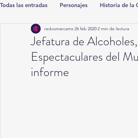
Todas las entradas
Personajes
Historia de la
redcomarcamx
26 feb 2020
2 min de lectura
Deportes
Salud
Entretenimiento
Cul
Jefatura de Alcoholes
Espectaculares del Mu
Round Cero
Columnistas
CDMX
Nac
informe
Chismes
Qué Curioso
Gómez Palacio
Durango
Titulares en Inicio
Coahuila
Santa Aurelia de los Vientos
San Pedro