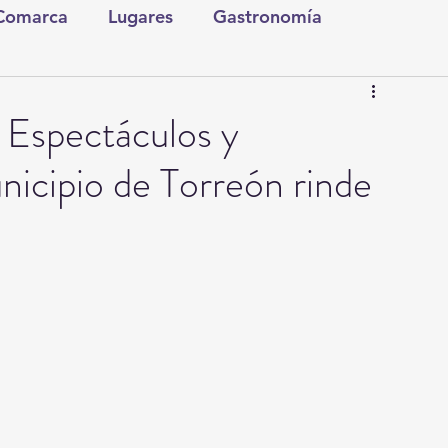
 Comarca
Lugares
Gastronomía
tura y Espectáculos
Lo Nuestro
Torreón
, Espectáculos y
nicipio de Torreón rinde
ionales
Internacionales
Tecnología
Comics Derechairos
Fragmentos de la Historia
Investigaciones
Rapidín Político