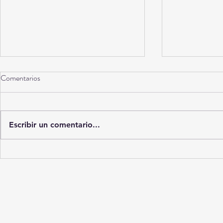
Comentarios
Torreón a 10 años
Escribir un comentario...
La Ciudad del