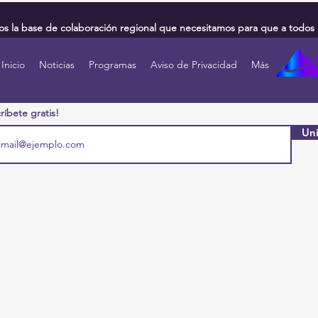
 la base de colaboración regional que necesitamos para que a todos 
Inicio
Noticias
Programas
Aviso de Privacidad
Más
ríbete gratis!
Uni