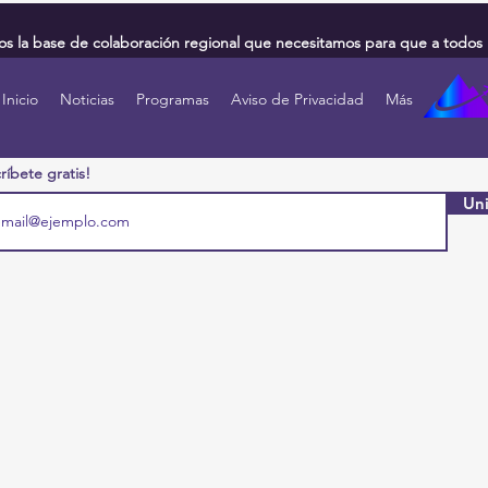
 la base de colaboración regional que necesitamos para que a todos 
Inicio
Noticias
Programas
Aviso de Privacidad
Más
ríbete gratis!
Uni