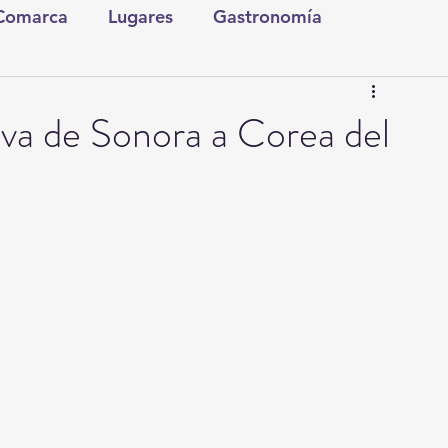
 Comarca
Lugares
Gastronomía
tura y Espectáculos
Lo Nuestro
Torreón
uva de Sonora a Corea del
ionales
Internacionales
Tecnología
Comics Derechairos
Fragmentos de la Historia
Investigaciones
Rapidín Político