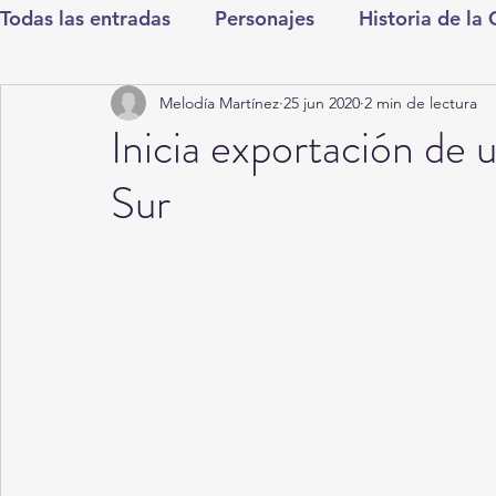
Todas las entradas
Personajes
Historia de la
Melodía Martínez
25 jun 2020
2 min de lectura
Deportes
Salud
Entretenimiento
Cul
Inicia exportación de 
Sur
Round Cero
Columnistas
CDMX
Nac
Chismes
Qué Curioso
Gómez Palacio
Durango
Titulares en Inicio
Coahuila
Santa Aurelia de los Vientos
San Pedro