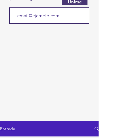
Unirse
Entrada