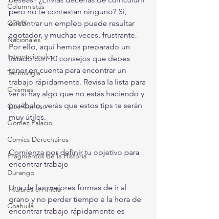
Columnistas
pero no te contestan ninguno? Sí, 
CDMX
encontrar un empleo puede resultar 
agotador, y muchas veces, frustrante. 
Nacionales
Por ello, aquí hemos preparado un 
Internacionales
listado con 10 consejos que debes 
tener en cuenta para encontrar un 
Tecnología
trabajo rápidamente. Revisa la lista para 
Chismes
ver si hay algo que no estás haciendo y 
pruébalo, verás que estos tips te serán 
Qué Curioso
muy útiles.
Gómez Palacio
Comics Derechairos
Comienza por definir tu objetivo para 
Fragmentos de la Historia
encontrar trabajo
Durango
Una de las mejores formas de ir al 
Titulares en Inicio
grano y no perder tiempo a la hora de 
Coahuila
encontrar trabajo rápidamente es 