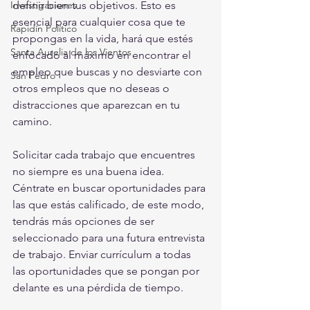
Investigaciones
definir bien tus objetivos. Esto es 
esencial para cualquier cosa que te 
Rapidín Político
propongas en la vida, hará que estés 
Santa Aurelia de los Vientos
enfocado al máximo en encontrar el 
empleo que buscas y no desviarte con 
San Pedro
otros empleos que no deseas o 
distracciones que aparezcan en tu 
camino.
Solicitar cada trabajo que encuentres 
no siempre es una buena idea. 
Céntrate en buscar oportunidades para 
las que estás calificado, de este modo, 
tendrás más opciones de ser 
seleccionado para una futura entrevista 
de trabajo. Enviar currículum a todas 
las oportunidades que se pongan por 
delante es una pérdida de tiempo.