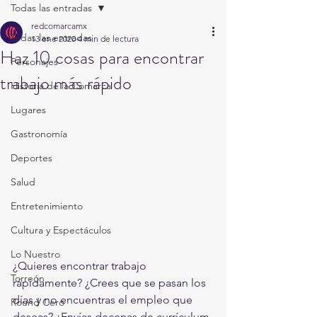
Todas las entradas
redcomarcamx
Todas las entradas
13 ene 2020
4 min de lectura
Haz 10 cosas para encontrar
Personajes
trabajo más rápido
Historia de la Comarca
Lugares
Gastronomía
Deportes
Salud
Entretenimiento
Cultura y Espectáculos
Lo Nuestro
¿Quieres encontrar trabajo 
Torreón
rápidamente? ¿Crees que se pasan los 
días y no encuentras el empleo que 
Round Cero
deseas? ¿Envías decenas de currículum 