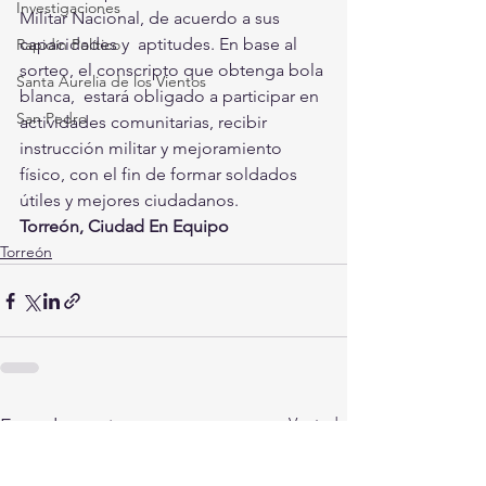
Investigaciones
Militar Nacional, de acuerdo a sus 
capacidades y  aptitudes. En base al 
Rapidín Político
sorteo, el conscripto que obtenga bola 
Santa Aurelia de los Vientos
blanca,  estará obligado a participar en 
San Pedro
actividades comunitarias, recibir  
instrucción militar y mejoramiento 
físico, con el fin de formar soldados  
útiles y mejores ciudadanos.
Torreón, Ciudad En Equipo
Torreón
Ver todo
Entradas recientes