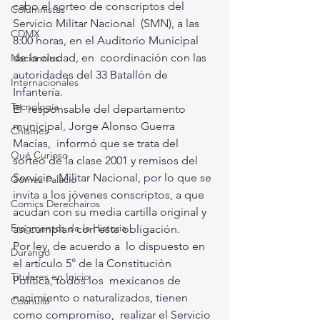
cabo el sorteo de conscriptos del 
Columnistas
Servicio Militar Nacional  (SMN), a las 
CDMX
8:00 horas, en el Auditorio Municipal 
de la ciudad, en  coordinación con las 
Nacionales
autoridades del 33 Batallón de 
Internacionales
Infantería.
Tecnología
El  responsable del departamento 
municipal, Jorge Alonso Guerra 
Chismes
Macías,  informó que se trata del 
Qué Curioso
sorteo de la clase 2001 y remisos del 
Servicio  Militar Nacional, por lo que se 
Gómez Palacio
invita a los jóvenes conscriptos, a que  
Comics Derechairos
acudan con su media cartilla original y 
Fragmentos de la Historia
así cumplan con esta obligación.  
Por ley, de acuerdo a  lo dispuesto en 
Durango
el artículo 5° de la Constitución 
Titulares en Inicio
Política, todos los  mexicanos de 
nacimiento o naturalizados, tienen 
Coahuila
como compromiso,  realizar el Servicio 