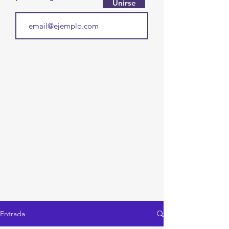
Unirse
Entrada