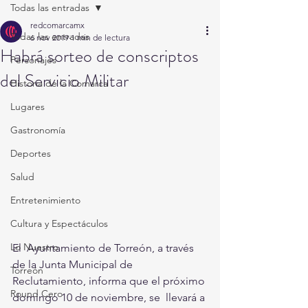
Todas las entradas
redcomarcamx
Todas las entradas
6 nov 2019
1 min de lectura
Habrá sorteo de conscriptos
Personajes
del Servicio Militar
Historia de la Comarca
Lugares
Gastronomía
Deportes
Salud
Entretenimiento
Cultura y Espectáculos
Lo Nuestro
El  Ayuntamiento de Torreón, a través 
de la Junta Municipal de  
Torreón
Reclutamiento, informa que el próximo 
Round Cero
domingo 10 de noviembre, se  llevará a 