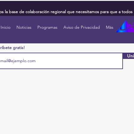
 la base de colaboración regional que necesitamos para que a todos 
Inicio
Noticias
Programas
Aviso de Privacidad
Más
ríbete gratis!
Uni