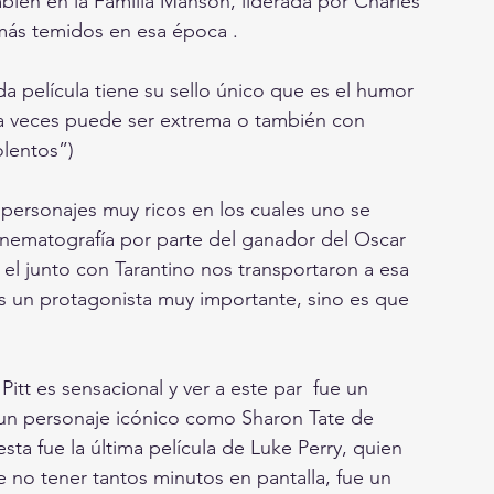
mbién en la Familia Manson, liderada por Charles 
más temidos en esa época . 
a película tiene su sello único que es el humor 
 (a veces puede ser extrema o también con 
lentos”) 
 personajes muy ricos en los cuales uno se 
 cinematografía por parte del ganador del Oscar 
el junto con Tarantino nos transportaron a esa 
s un protagonista muy importante, sino es que 
tt es sensacional y ver a este par  fue un 
 un personaje icónico como Sharon Tate de 
a fue la última película de Luke Perry, quien 
e no tener tantos minutos en pantalla, fue un 