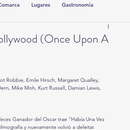
 Comarca
Lugares
Gastronomía
tura y Espectáculos
Lo Nuestro
Torreón
Hollywood (Once Upon A
ionales
Internacionales
Tecnología
Comics Derechairos
Fragmentos de la Historia
ot Robbie, Emile Hirsch, Margaret Qualley, 
ern, Mike Moh, Kurt Russell, Damian Lewis, 
Investigaciones
Rapidín Político
 Veces Ganador del Oscar trae “Había Una Vez 
lmografía y nuevamente volvió a deleitar. 