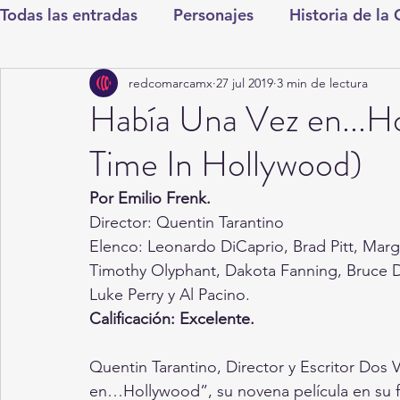
Todas las entradas
Personajes
Historia de la
redcomarcamx
27 jul 2019
3 min de lectura
Deportes
Salud
Entretenimiento
Cul
Había Una Vez en...
Time In Hollywood)
Round Cero
Columnistas
CDMX
Nac
Por Emilio Frenk. 
Director: Quentin Tarantino 
Chismes
Qué Curioso
Gómez Palacio
Elenco: Leonardo DiCaprio, Brad Pitt, Marg
Timothy Olyphant, Dakota Fanning, Bruce D
Luke Perry y Al Pacino. 
Durango
Titulares en Inicio
Coahuila
Calificación: Excelente. 
Quentin Tarantino, Director y Escritor Dos
Santa Aurelia de los Vientos
San Pedro
en…Hollywood”, su novena película en su fi