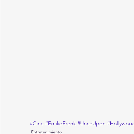
#Cine
#EmilioFrenk
#UnceUpon
#Hollywoo
Entretenimiento