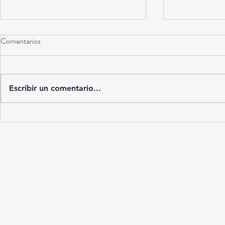
Comentarios
Escribir un comentario...
No es “maldad”: 7 errores
La casa swing
humanos que hacen que tu perro
Rosita
se orine dentro de casa sin que te
des cuenta