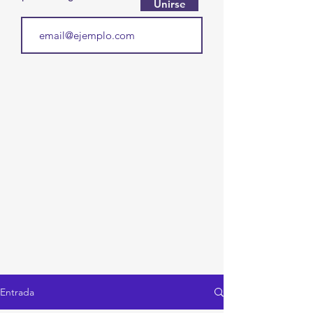
Unirse
Entrada