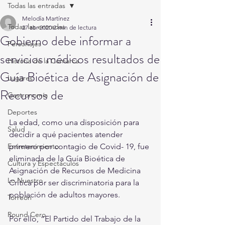
Todas las entradas
Melodía Martínez
Todas las entradas
27 abr 2020
2 min de lectura
Gobierno debe informar a
Personajes
servicios médicos resultados de
Historia de la Comarca
Guía Bioética de Asignación de
Lugares
Recursos de
Gastronomía
Deportes
La edad, como una disposición para 
Salud
decidir a qué pacientes atender 
Entretenimiento
primero por contagio de Covid- 19, fue 
eliminada de la Guía Bioética de 
Cultura y Espectáculos
Asignación de Recursos de Medicina 
Lo Nuestro
Crítica por ser discriminatoria para la 
población de adultos mayores.
Torreón
Round Cero
Por ello, “El Partido del Trabajo de la 