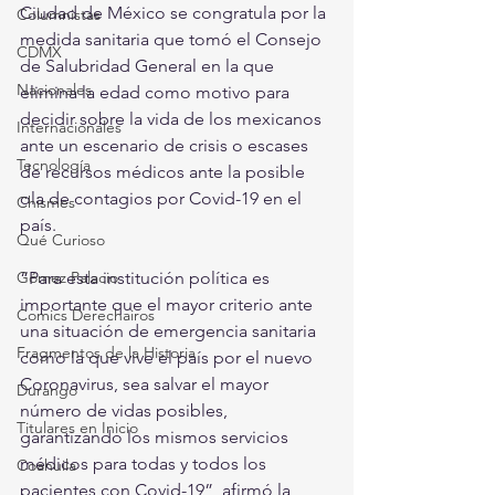
Ciudad de México se congratula por la 
Columnistas
medida sanitaria que tomó el Consejo 
CDMX
de Salubridad General en la que 
Nacionales
elimina la edad como motivo para 
decidir sobre la vida de los mexicanos 
Internacionales
ante un escenario de crisis o escases 
Tecnología
de recursos médicos ante la posible 
ola de contagios por Covid-19 en el 
Chismes
país.
Qué Curioso
Gómez Palacio
“Para esta institución política es 
importante que el mayor criterio ante 
Comics Derechairos
una situación de emergencia sanitaria 
Fragmentos de la Historia
como la que vive el país por el nuevo 
Coronavirus, sea salvar el mayor 
Durango
número de vidas posibles, 
Titulares en Inicio
garantizando los mismos servicios 
médicos para todas y todos los 
Coahuila
pacientes con Covid-19”, afirmó la 