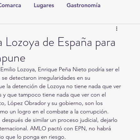
 Comarca
Lugares
Gastronomía
tura y Espectáculos
Lo Nuestro
Torreón
a Lozoya de España para
impune
ionales
Internacionales
Tecnología
milio Lozoya, Enrique Peña Nieto podría ser el 
 se detectaron irregularidades en su 
Comics Derechairos
Fragmentos de la Historia
ue la detención de Lozoya no tiene nada que ver 
s y que tampoco tiene nada que ver con el 
to, López Obrador y su gobierno, son los 
Investigaciones
Rapidín Político
o un logro en el combate a la corrupción. 
 después de similar un proceso judicial, dejarlo 
 internacional. AMLO pactó con EPN, no habrá 
rio que lo ponga en riesgo.