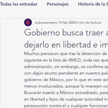
Todas las entradas
Personajes
Historia de la
redcomarcamx
14 feb 2020
2 min de lectura
Deportes
Salud
Entretenimiento
Cul
Gobierno busca traer 
dejarlo en libertad e 
Round Cero
Columnistas
CDMX
Nac
Muchos pensaron que tras la detención de E
siguiente en la lista de AMLO, toda vez que
Chismes
Qué Curioso
Gómez Palacio
administración, sin embargo, se confirma q
con algún asunto pendiente en nuestro paí
gobierno de México, por lo que en este ac
Durango
Titulares en Inicio
Coahuila
menos involucrados, aunque lo manejen com
Buscarán traerlo a México extraditado, para
en libertad y lejos de cualquier autoridad
Santa Aurelia de los Vientos
San Pedro
persecución contra el o cualquier funciona