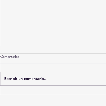
Comentarios
Escribir un comentario...
"Vuelva el próximo mes": las
Diagnósticos 
denuncias de adultos mayores por
mercado ilícit
retrasos y trámites repetidos en la
muestras méd