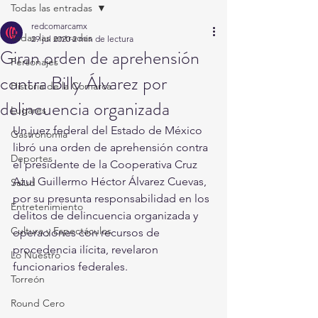
Todas las entradas
redcomarcamx
Todas las entradas
29 jul 2020
2 min de lectura
Giran orden de aprehensión
Personajes
contra Billy Álvarez por
Historia de la Comarca
delincuencia organizada
Lugares
Un juez federal del Estado de México 
Gastronomía
libró una orden de aprehensión contra 
Deportes
el presidente de la Cooperativa Cruz 
Azul Guillermo Héctor Álvarez Cuevas, 
Salud
por su presunta responsabilidad en los 
Entretenimiento
delitos de delincuencia organizada y 
Cultura y Espectáculos
operaciones con recursos de 
procedencia ilícita, revelaron 
Lo Nuestro
funcionarios federales. 
Torreón
Round Cero