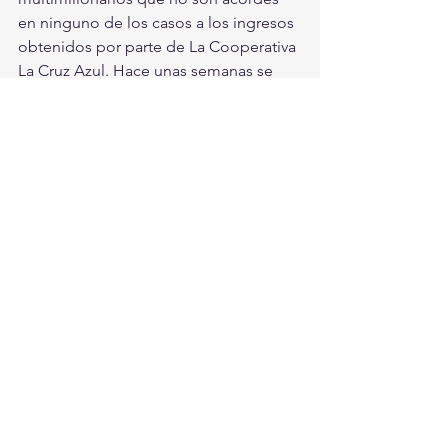
en ninguno de los casos a los ingresos 
obtenidos por parte de La Cooperativa 
La Cruz Azul. Hace unas semanas se 
conoció que la tesorera de la 
Cooperativa La Cruz Azul, María 
Alejandra “N”, solicitó la aplicación de 
un criterio de oportunidad para ser 
testigo colaborador en la investigación 
contra Billy Álvarez, y a cambio ofreció 
entregar copias de las facturas 
pagadas a empresas fantasmas y los 
nombres de las compañías. 
Deportes