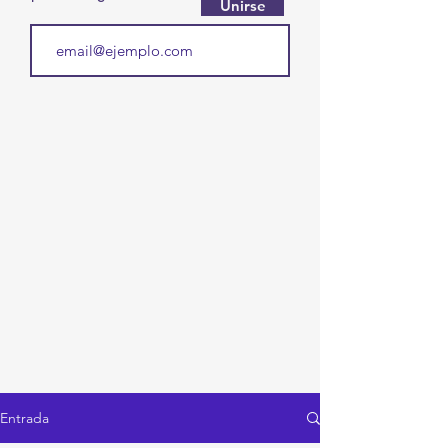
Unirse
Entrada