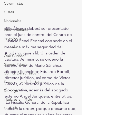
Columnistas
CDMX
Nacionales
Billy Álvarez deberá ser presentado 
Internacionales
ante el juez de control del Centro de 
Tecnología
Justicia Penal Federal con sede en el 
penal de máxima seguridad del 
Chismes
Altiplano, quien libró la orden de 
Qué Curioso
captura. Asimismo, se ordenó la 
Gómez Palacio
aprehensión de Mario Sánchez, 
director financiero; Eduardo Borrell, 
Comics Derechairos
director jurídico, así como de Víctor 
Fragmentos de la Historia
Garcés, ex director jurídico de la 
Cooperativa, además del abogado 
Durango
externo Ángel Junquera, entre otros. 
Titulares en Inicio
 La Fiscalía General de la República 
Coahuila
solicitó la orden, porque presume que, 
durante al menos seis años, los antes 