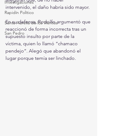
Investigaciones
intervenido, el daño habría sido mayor.
Rapidín Político
En su defensa, Rodolfo argumentó que 
Santa Aurelia de los Vientos
reaccionó de forma incorrecta tras un 
San Pedro
supuesto insulto por parte de la 
víctima, quien lo llamó “chamaco 
pendejo”. Alegó que abandonó el 
lugar porque temía ser linchado.