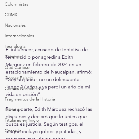
Columnistas
CDMX
Nacionales
Internacionales
Tecnología
El influencer, acusado de tentativa de 
feminicidio por agredir a Edith 
Chismes
Márquez en febrero de 2024 en un 
Qué Curioso
estacionamiento de Naucalpan, afirmó: 
Gómez Palacio
“Soy un junior, no un delincuente. 
Tengo 27 años y ya perdí un año de mi 
Comics Derechairos
vida en prisión”.
Fragmentos de la Historia
Por su parte, Edith Márquez rechazó las 
Durango
disculpas y declaró que lo único que 
Titulares en Inicio
busca es justicia. Según testigos, el 
Coahuila
ataque incluyó golpes y patadas, y 
aseguran que, de no haber 