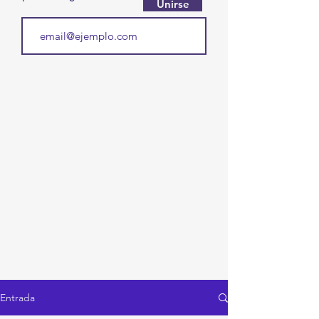
Unirse
Entrada