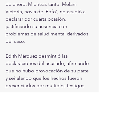
de enero. Mientras tanto, Melani 
Victoria, novia de ‘Fofo’, no acudió a 
declarar por cuarta ocasión, 
justificando su ausencia con 
problemas de salud mental derivados 
del caso.
Edith Márquez desmintió las 
declaraciones del acusado, afirmando 
que no hubo provocación de su parte 
y señalando que los hechos fueron 
presenciados por múltiples testigos.
La resolución del juez se espera en la 
próxima audiencia, donde se 
determinará si el caso avanza como 
tentativa de feminicidio o si se 
reclasifica a un delito menor.
Nacionales