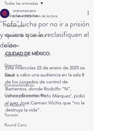
Todas las entradas
redcomarcamx
Todas las entradas
23 ene 2025
1 min de lectura
"Fofo" lucha por no ir a prisión
Personajes
y quiere que le reclasifiquen el
Historia de la Comarca
delito
Lugares
CIUDAD DE MÉXICO.
Gastronomía
Deportes
Este miércoles 22 de enero de 2025 se 
llevó a cabo una audiencia en la sala 8 
Salud
de los juzgados de control de 
Entretenimiento
Barrientos, donde Rodolfo “N”, 
Cultura y Espectáculos
conocido como ‘Fofo Márquez’, pidió 
al juez José Carmen Vilchis que “no le 
Lo Nuestro
destruya la vida”.
Torreón
Round Cero