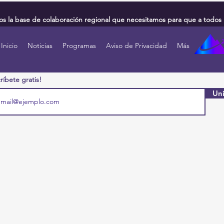
 la base de colaboración regional que necesitamos para que a todos 
Inicio
Noticias
Programas
Aviso de Privacidad
Más
ríbete gratis!
Uni