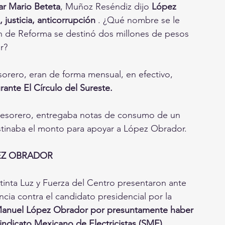
r Mario Beteta
, Muñoz Reséndiz dijo 
López 
usticia, anticorrupción
 . ¿Qué nombre se le 
n de Reforma se destinó dos millones de pesos 
r?
sorero, eran de forma mensual, en efectivo, 
urante El Círculo del Sureste.
de tesorero, entregaba notas de consumo de un 
stinaba el monto para apoyar a López Obrador.
EZ OBRADOR
xtinta Luz y Fuerza del Centro presentaron ante 
ncia contra el candidato presidencial por la 
anuel López Obrador por presuntamente haber 
indicato Mexicano de Electricistas (SME).