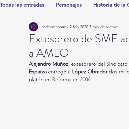
Todas las entradas
Personajes
Historia de la
redcomarcamx
2 feb 2020
3 min de lectura
Deportes
Salud
Entretenimiento
Cul
Extesorero de SME ac
a AMLO
Round Cero
Columnistas
CDMX
Nac
Alejandro Muñoz
, extesorero del Sindicato
Esparza
 entregó a 
López Obrador
 dos mill
Chismes
Qué Curioso
Gómez Palacio
platón en Reforma en 2006.
Durango
Titulares en Inicio
Coahuila
Santa Aurelia de los Vientos
San Pedro