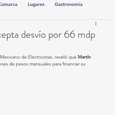
 Comarca
Lugares
Gastronomía
tura y Espectáculos
Lo Nuestro
Torreón
epta desvío por 66 mdp
ionales
Internacionales
Tecnología
 Mexicano de Electricistas, reveló que 
Martín 
ones de pesos mensuales para financiar su 
Comics Derechairos
Fragmentos de la Historia
Investigaciones
Rapidín Político