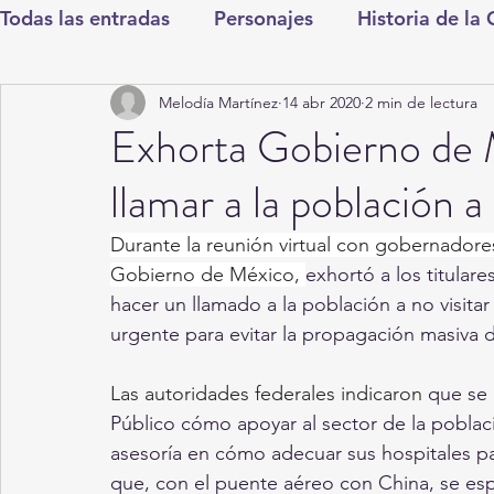
Todas las entradas
Personajes
Historia de la
Melodía Martínez
14 abr 2020
2 min de lectura
Deportes
Salud
Entretenimiento
Cul
Exhorta Gobierno de 
llamar a la población a 
Round Cero
Columnistas
CDMX
Nac
Durante la reunión virtual con gobernadores 
Gobierno de México, 
exhortó a los titulare
Chismes
Qué Curioso
Gómez Palacio
hacer un llamado a la población a no visita
urgente para evitar la propagación masiva 
Durango
Titulares en Inicio
Coahuila
Las autoridades federales indicaron 
que se 
Público cómo apoyar al sector de la poblaci
asesoría en cómo adecuar sus hospitales pa
Santa Aurelia de los Vientos
San Pedro
que, con el puente aéreo con China, se e