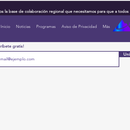
 la base de colaboración regional que necesitamos para que a todos 
Inicio
Noticias
Programas
Aviso de Privacidad
Más
ríbete gratis!
Uni