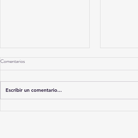
Comentarios
Torreón a 10 años
Escribir un comentario...
La Ciudad del