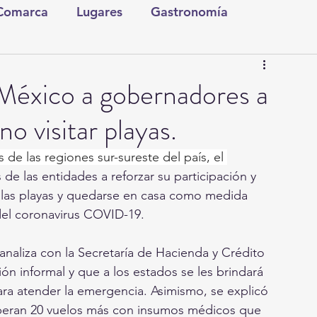
 Comarca
Lugares
Gastronomía
tura y Espectáculos
Lo Nuestro
Torreón
México a gobernadores a
no visitar playas.
ionales
Internacionales
Tecnología
de las regiones sur-sureste del país, el 
s de las entidades a reforzar su participación y 
Comics Derechairos
Fragmentos de la Historia
r las playas y quedarse en casa como medida 
del coronavirus COVID-19.
Investigaciones
Rapidín Político
analiza con la Secretaría de Hacienda y Crédito 
ón informal y que a los estados se les brindará 
ra atender la emergencia. Asimismo, se explicó 
speran 20 vuelos más con insumos médicos que 