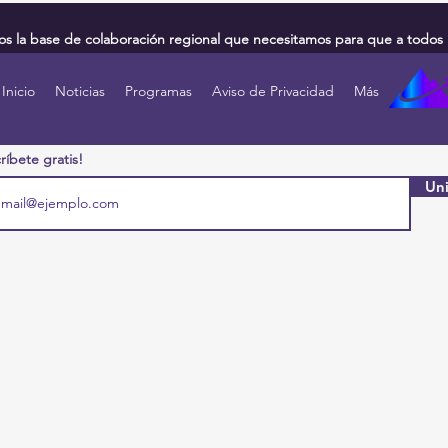
 la base de colaboración regional que necesitamos para que a todos 
Inicio
Noticias
Programas
Aviso de Privacidad
Más
ríbete gratis!
Uni