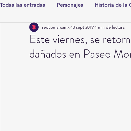
Todas las entradas
Personajes
Historia de la
redcomarcamx
13 sept 2019
1 min de lectura
Deportes
Salud
Entretenimiento
Cul
Este viernes, se retom
dañados en Paseo Mor
Round Cero
Columnistas
CDMX
Nac
Chismes
Qué Curioso
Gómez Palacio
Durango
Titulares en Inicio
Coahuila
Santa Aurelia de los Vientos
San Pedro