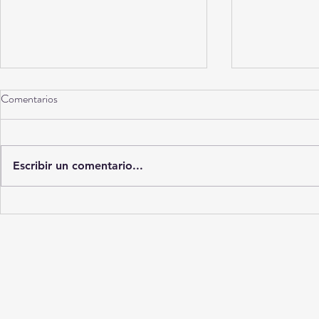
Comentarios
Torreón a 10 años
Escribir un comentario...
La Ciudad del