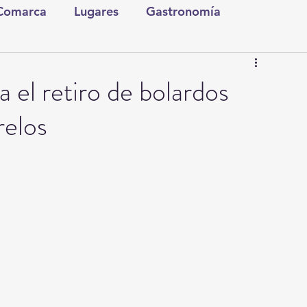
 Comarca
Lugares
Gastronomía
tura y Espectáculos
Lo Nuestro
Torreón
a el retiro de bolardos
elos
ionales
Internacionales
Tecnología
Comics Derechairos
Fragmentos de la Historia
Investigaciones
Rapidín Político