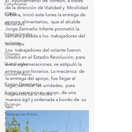
El  Ayuntamiento de Torreón, a través 
Columnistas
de la dirección de Vialidad y  Movilidad 
CDMX
Urbana, inició este lunes la entrega de 
apoyos alimentarios,  que el alcalde 
Nacionales
Jorge Zermeño Infante prometió la 
Internacionales
semana pasada a los  trabajadores del 
volante. 
Tecnología
Los  trabajadores del volante fueron 
Chismes
citados en el Estadio Revolución, para  
evitar aglomeraciones, se estipuló la 
Qué Curioso
entrega por horarios. La mecánica  de 
Gómez Palacio
la entrega del apoyo, fue llegar al 
Comics Derechairos
lugar, sanitizar las unidades,  para 
luego pasar por su apoyo, de una 
Fragmentos de la Historia
manera ágil y ordenada a bordo de  su 
Durango
taxi. 
Titulares en Inicio
Coahuila