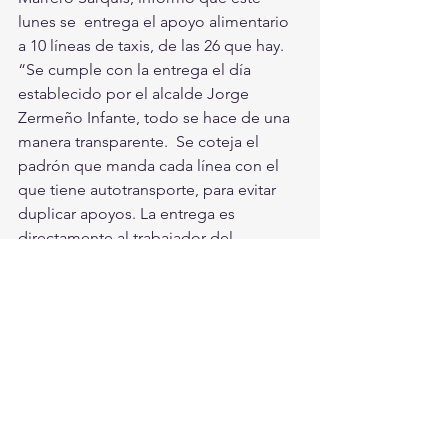
lunes se  entrega el apoyo alimentario 
a 10 líneas de taxis, de las 26 que hay.   
“Se cumple con la entrega el día 
establecido por el alcalde Jorge  
Zermeño Infante, todo se hace de una 
manera transparente.  Se coteja el  
padrón que manda cada línea con el 
que tiene autotransporte, para evitar  
duplicar apoyos. La entrega es 
directamente al trabajador del 
volante”,  señaló la edil. 
Torreón, Ciudad En Equipo
Torreón