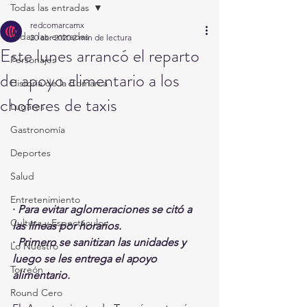
Todas las entradas
redcomarcamx
Todas las entradas
20 abr 2020
2 min de lectura
Este lunes arrancó el reparto
Personajes
de apoyo alimentario a los
Historia de la Comarca
choferes de taxis
Lugares
Gastronomía
Deportes
Salud
Entretenimiento
· 
Para evitar aglomeraciones se citó a 
Cultura y Espectáculos
las líneas por horarios. 
· 
Primero se sanitizan las unidades y 
Lo Nuestro
luego se les entrega el apoyo 
Torreón
alimentario. 
Round Cero