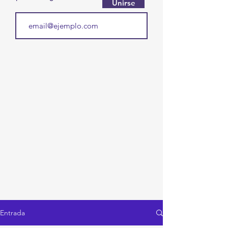
Unirse
Entrada