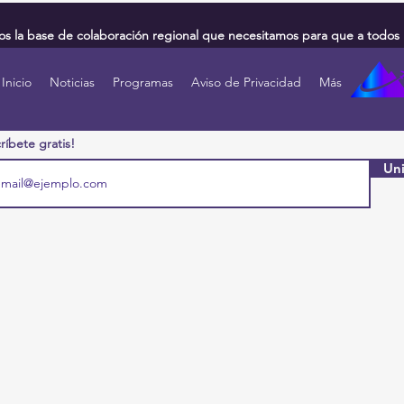
 la base de colaboración regional que necesitamos para que a todos 
Inicio
Noticias
Programas
Aviso de Privacidad
Más
ríbete gratis!
Uni