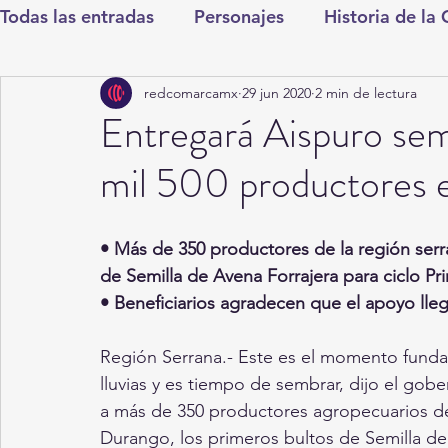
Todas las entradas
Personajes
Historia de la
redcomarcamx
29 jun 2020
2 min de lectura
Deportes
Salud
Entretenimiento
Cul
Entregará Aispuro sem
mil 500 productores e
Round Cero
Columnistas
CDMX
Nac
• Más de 350 productores de la región serra
Chismes
Qué Curioso
Gómez Palacio
de Semilla de Avena Forrajera para ciclo Pr
• Beneficiarios agradecen que el apoyo lle
Durango
Titulares en Inicio
Coahuila
Región Serrana.- Este es el momento funda
lluvias y es tiempo de sembrar, dijo el gob
a más de 350 productores agropecuarios de
Santa Aurelia de los Vientos
San Pedro
Durango, los primeros bultos de Semilla de 