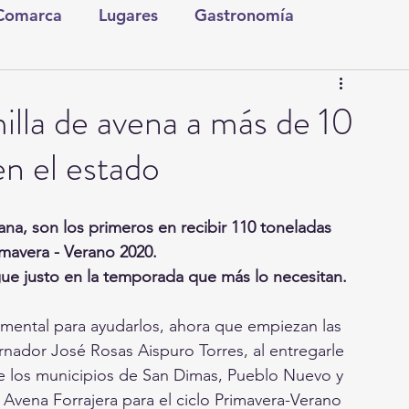
 Comarca
Lugares
Gastronomía
tura y Espectáculos
Lo Nuestro
Torreón
illa de avena a más de 10
n el estado
ionales
Internacionales
Tecnología
na, son los primeros en recibir 110 toneladas 
Comics Derechairos
Fragmentos de la Historia
imavera - Verano 2020.
gue justo en la temporada que más lo necesitan.
Investigaciones
Rapidín Político
mental para ayudarlos, ahora que empiezan las 
ernador José Rosas Aispuro Torres, al entregarle 
 los municipios de San Dimas, Pueblo Nuevo y 
Avena Forrajera para el ciclo Primavera-Verano 