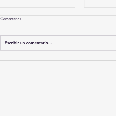
Comentarios
La Catafixia
Escribir un comentario...
Durango bajo
sigue?