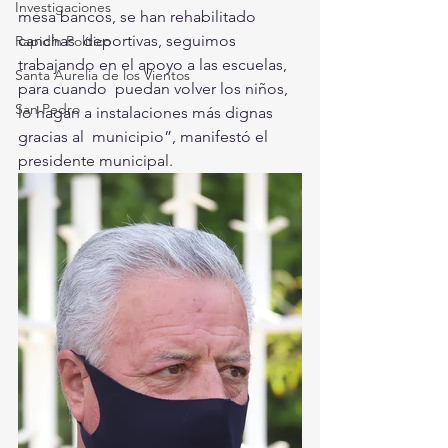
Investigaciones
mesa bancos, se han rehabilitado 
canchas  deportivas, seguimos 
Rapidín Político
trabajando en el apoyo a las escuelas, 
Santa Aurelia de los Vientos
para cuando  puedan volver los niños, 
San Pedro
lo hagan a instalaciones más dignas 
gracias al  municipio”, manifestó el 
presidente municipal. 