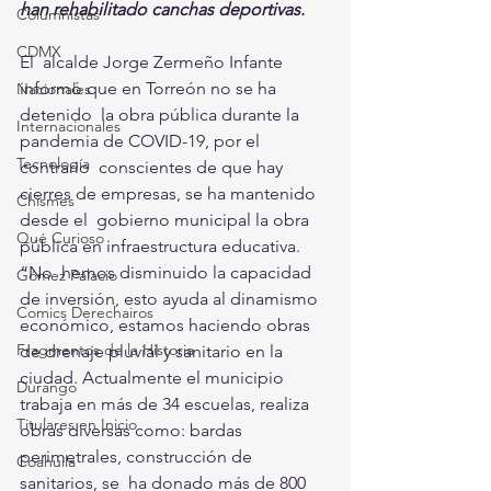
han rehabilitado canchas deportivas. 
Columnistas
CDMX
El  alcalde Jorge Zermeño Infante 
informó que en Torreón no se ha 
Nacionales
detenido  la obra pública durante la 
Internacionales
pandemia de COVID-19, por el 
Tecnología
contrario  conscientes de que hay 
cierres de empresas, se ha mantenido 
Chismes
desde el  gobierno municipal la obra 
Qué Curioso
pública en infraestructura educativa.
“No  hemos disminuido la capacidad 
Gómez Palacio
de inversión, esto ayuda al dinamismo  
Comics Derechairos
económico, estamos haciendo obras 
Fragmentos de la Historia
de drenaje pluvial y sanitario en la  
ciudad. Actualmente el municipio 
Durango
trabaja en más de 34 escuelas, realiza  
Titulares en Inicio
obras diversas como: bardas 
perimetrales, construcción de 
Coahuila
sanitarios, se  ha donado más de 800 