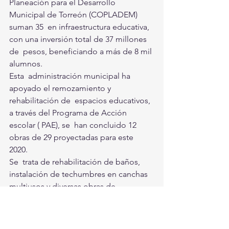
Planeación para el Desarrollo 
Municipal de Torreón (COPLADEM) 
suman 35  en infraestructura educativa, 
con una inversión total de 37 millones 
de  pesos, beneficiando a más de 8 mil 
alumnos. 
Esta  administración municipal ha 
apoyado el remozamiento y 
rehabilitación de  espacios educativos, 
a través del Programa de Acción 
escolar ( PAE), se  han concluido 12 
obras de 29 proyectadas para este 
2020. 
Se  trata de rehabilitación de baños, 
instalación de techumbres en canchas  
multiusos y diversas obras de 
mantenimiento en general, con una  
inversión de dos millones seiscientos 
mil pesos, beneficiando a más de 3  