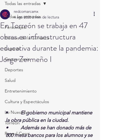
Todas las entradas
redcomarcamx
Todas las entradas
4 ago 2020
2 min de lectura
En Torreón se trabaja en 47
Personajes
obras en infraestructura
Historia de la Comarca
educativa durante la pandemia:
Lugares
Jorge Zermeño I
Gastronomía
Deportes
Salud
Entretenimiento
Cultura y Espectáculos
Lo Nuestro
•          
El gobierno municipal mantiene 
la obra pública en la ciudad. 
Torreón
•          Además se han donado más de 
Round Cero
800 mesa bancos para los alumnos y se 