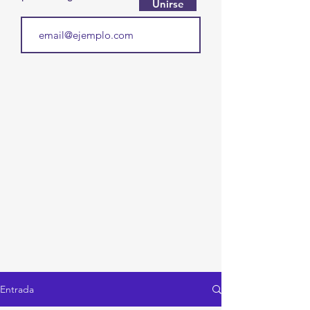
Unirse
Entrada