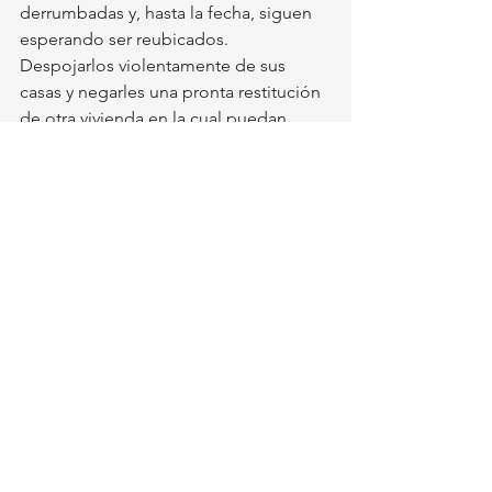
derrumbadas y, hasta la fecha, siguen 
esperando ser reubicados.    
Despojarlos violentamente de sus 
casas y negarles una pronta restitución 
de otra vivienda en la cual puedan 
reconstruir su vida es un crimen de lesa 
humanidad, es decir, es una acción 
inhumana que se efectúa con la ventaja 
del poder de un gobierno, en este 
caso, contra los más pobres y 
desprotegidos. A las 300 familias del 
Tempilulli se les está llevado al riesgo, 
sin piedad, de que se contagien por el 
coronavirus pues, sin un hogar donde 
protegerse, el peligro se multiplica. Así 
actúan los gobiernos de Morena ahora 
que tienen el poder, quienes desde el 
cargo se burlan de los más 
desprotegidos. ¿Confías tú en un 