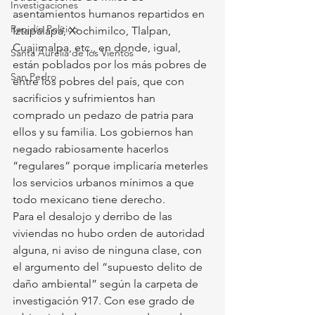
Investigaciones
asentamientos humanos repartidos en 
Rapidín Político
Iztapalapa, Xochimilco, Tlalpan, 
Cuajimalpa, etc., en donde, igual, 
Santa Aurelia de los Vientos
están poblados por los más pobres de 
San Pedro
entre los pobres del país, que con 
sacrificios y sufrimientos han 
comprado un pedazo de patria para 
ellos y su familia. Los gobiernos han 
negado rabiosamente hacerlos 
“regulares” porque implicaría meterles 
los servicios urbanos mínimos a que 
todo mexicano tiene derecho.
Para el desalojo y derribo de las 
viviendas no hubo orden de autoridad 
alguna, ni aviso de ninguna clase, con 
el argumento del “supuesto delito de 
daño ambiental” según la carpeta de 
investigación 917. Con ese grado de 