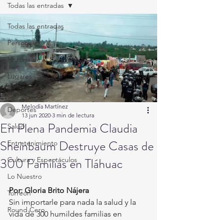
Todas las entradas
Todas las entradas
Personajes
Historia de la Comarca
Lugares
Gastronomía
Melodía Martínez
Deportes
13 jun 2020
3 min de lectura
En Plena Pandemia Claudia
Salud
Sheinbaum Destruye Casas de
Entretenimiento
300 Familias en Tláhuac
Cultura y Espectáculos
Lo Nuestro
Por: Gloria Brito Nájera
Torreón
Sin importarle para nada la salud y la 
Round Cero
vida de 300 humildes familias en 