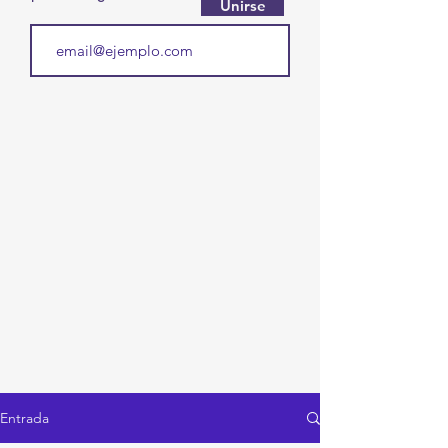
Unirse
Entrada