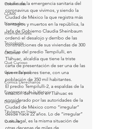
medio de la emergencia sanitaria del 
Columnistas
coronavirus que vivimos, y siendo la 
CDMX
Ciudad de México la que registra más 
Nacionales
contagios y muertos en la república, la 
Jefa de Gobierno Claudia Sheinbaum 
Internacionales
ordenó el desalojo y derribo de las 
Tecnología
construcciones de sus viviendas de 300 
familias del predio Tempilulli, en 
Chismes
Tláhuac, alcaldía que tiene la triste 
Qué Curioso
carta de presentación de ser una de las 
Gómez Palacio
que más pobres tiene, con una 
población de 350 mil habitantes.
Comics Derechairos
El predio Tempilulli-2, a espaldas de la 
Fragmentos de la Historia
estación del metro en Tláhuac es 
considerado por las autoridades de la 
Durango
Ciudad de México como “irregular” 
Titulares en Inicio
desde hace 22 años. Lo de “irregular” 
o no legal, es la misma situación de 
Coahuila
otras decenas de miles de 