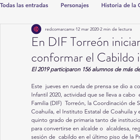
Todas las entradas
Personajes
Historia de la
redcomarcamx
12 mar 2020
2 min de lectura
Deportes
Salud
Entretenimiento
Cul
En DIF Torreón inician
conformar el Cabildo 
Round Cero
Columnistas
CDMX
Nac
El 2019 participaron 156 alumnos de más de 
Chismes
Qué Curioso
Gómez Palacio
Este  jueves en rueda de prensa se dio a con
Infantil 2020, actividad que se lleva a cabo  
Familia (DIF)  Torreón, la Coordinación de 
Durango
Titulares en Inicio
Coahuila
Coahuila, el Instituto Estatal de Coahuila 
quinto grado de primaria tanto de instituci
para convertirse en alcalde o  alcaldesa, re
Santa Aurelia de los Vientos
San Pedro
sesión de  cabildo en el último piso de la 