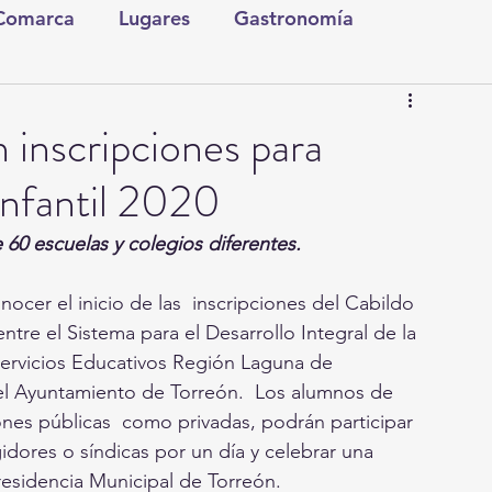
 Comarca
Lugares
Gastronomía
tura y Espectáculos
Lo Nuestro
Torreón
 inscripciones para
infantil 2020
ionales
Internacionales
Tecnología
60 escuelas y colegios diferentes.
Comics Derechairos
Fragmentos de la Historia
ocer el inicio de las  inscripciones del Cabildo 
entre el Sistema para el Desarrollo Integral de la 
Servicios Educativos Región Laguna de  
Investigaciones
Rapidín Político
y el Ayuntamiento de Torreón.  Los alumnos de 
ones públicas  como privadas, podrán participar 
gidores o síndicas por un día y celebrar una 
Presidencia Municipal de Torreón.