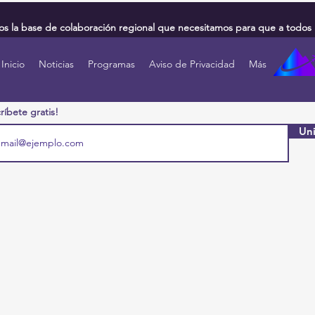
 la base de colaboración regional que necesitamos para que a todos 
Inicio
Noticias
Programas
Aviso de Privacidad
Más
ríbete gratis!
Uni