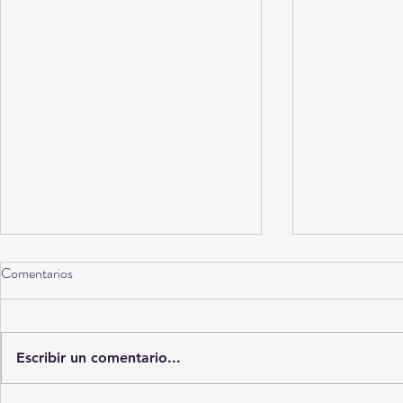
Comentarios
Torreón a 10 años
Escribir un comentario...
La Ciudad del