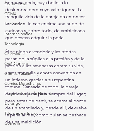
hermosa perla, cuya belleza lo 
Columnistas
deslumbra pero cuyo valor ignora. La 
CDMX
tranquila vida de la pareja da entonces 
un vuelco: le cae encima una nube de 
Nacionales
curiosos y, sobre todo, de ambiciosos 
Internacionales
que desean adquirir la perla.
Tecnología
Él se niega a venderla y las ofertas 
Chismes
pasan de la súplica a la presión y de la 
Qué Curioso
presión a las amenazas contra su vida, 
antes tranquila y ahora convertida en 
Gómez Palacio
un infierno gracias a su repentina 
Comics Derechairos
fortuna. Cansada de todo, la pareja 
Fragmentos de la Historia
decide alejarse para siempre del lugar; 
pero antes de partir, se acerca al borde 
Durango
de un acantilado y, desde allí, devuelve 
Titulares en Inicio
la perla al mar, como quien se deshace 
de una maldición. 
Coahuila