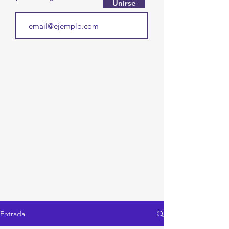
Unirse
Entrada