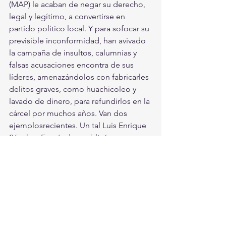
(MAP) le acaban de negar su derecho, 
legal y legítimo, a convertirse en 
partido político local. Y para sofocar su 
previsible inconformidad, han avivado 
la campaña de insultos, calumnias y 
falsas acusaciones encontra de sus 
líderes, amenazándolos con fabricarles 
delitos graves, como huachicoleo y 
lavado de dinero, para refundirlos en la 
cárcel por muchos años. Van dos 
ejemplosrecientes. Un tal Luis Enrique 
Sánchez Fernández publicó en un 
medio digital “http://xn--poblaneras-
r8a.com/” del 10 de febrero, lo 
siguiente: Antorcha “Ha puesto y 
quitado presidentes municipales a 
discreción. Y para decir lo menos, se 
ha visto involucrada, la organización, 
en asesinatos y secuestros. 