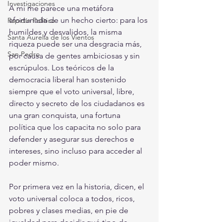
Investigaciones
A mí me parece una metáfora 
afortunada de un hecho cierto: para los 
Rapidín Político
humildes y desvalidos, la misma 
Santa Aurelia de los Vientos
riqueza puede ser una desgracia más, 
San Pedro
por causa de gentes ambiciosas y sin 
escrúpulos. Los teóricos de la 
democracia liberal han sostenido 
siempre que el voto universal, libre, 
directo y secreto de los ciudadanos es 
una gran conquista, una fortuna 
política que los capacita no solo para 
defender y asegurar sus derechos e 
intereses, sino incluso para acceder al 
poder mismo. 
Por primera vez en la historia, dicen, el 
voto universal coloca a todos, ricos, 
pobres y clases medias, en pie de 