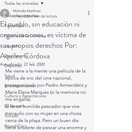
Todas las entradas
Melodía Martínez
Todas las entradas
19 feb 2020
7 min de lectura
El pueblo, sin educación ni
Personajes
organizaciones, es víctima de
Historia de la Comarca
sus propios derechos Por:
Lugares
Aquiles Córdova
Gastronomía
Actualizado:
27 feb 2020
Deportes
Me viene a la mente una película de la 
Salud
época de oro del cine nacional, 
protagonizada por Pedro Armendáriz y 
Entretenimiento
María Elena Marqués (si la memoria no 
Cultura y Espectáculos
me engaña). 
Lo Nuestro
Él es un humilde pescador que vive 
tranquilo con su mujer en una choza 
Torreón
cerca de la playa. Pero un buen día 
Round Cero
tiene la suerte de pescar una enorme y 