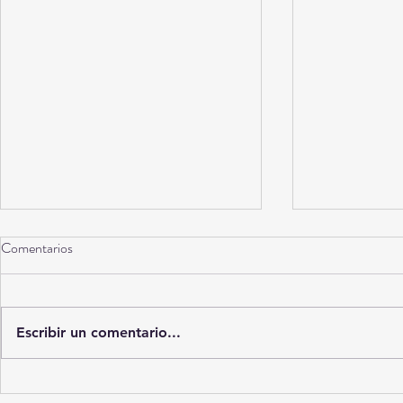
Comentarios
Torreón a 10 años
Escribir un comentario...
La Ciudad del