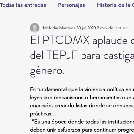
Todas las entradas
Personajes
Historia de la
Melodía Martínez
30 jul 2020
2 min de lectura
Deportes
Salud
Entretenimiento
Cul
El PTCDMX aplaude de
del TEPJF para castigar
Round Cero
Columnistas
CDMX
Nac
género.
Chismes
Qué Curioso
Gómez Palacio
Es fundamental que la violencia política en
leyes con mecanismos o herramientas que ay
Durango
Titulares en Inicio
Coahuila
coacción, creando listas donde se denunci
prácticas. 
 “Es una época donde todas las instituciones, organismos o dependencias de gobierno 
Santa Aurelia de los Vientos
San Pedro
deben unir esfuerzos para continuar progre