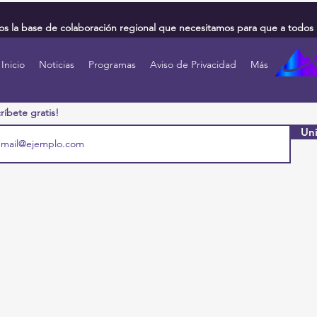
 la base de colaboración regional que necesitamos para que a todos 
Inicio
Noticias
Programas
Aviso de Privacidad
Más
ríbete gratis!
Uni