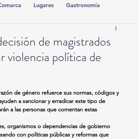
 Comarca
Lugares
Gastronomía
tura y Espectáculos
Lo Nuestro
Torreón
cisión de magistrados
 violencia política de
ionales
Internacionales
Tecnología
Comics Derechairos
Fragmentos de la Historia
 razón de género refuerce sus normas, códigos y 
uden a sancionar y erradicar este tipo de 
Investigaciones
Rapidín Político
arán a las personas que comentan estas 
sando con políticas públicas y reformas que 