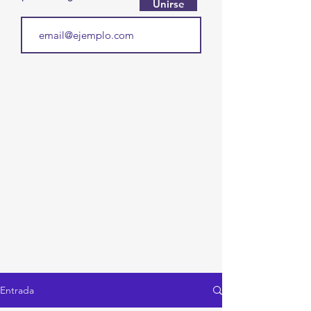
Unirse
Entrada