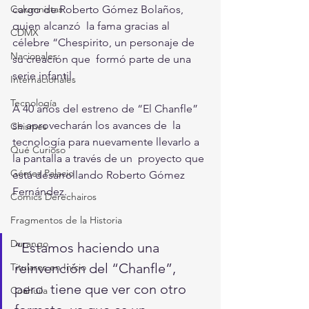
cargo de Roberto Gómez Bolaños, 
Columnistas
quien alcanzó  la fama gracias al 
CDMX
célebre “Chespirito, un personaje de 
Nacionales
su creación que  formó parte de una 
serie infantil.
Internacionales
Tecnología
A 40 años del estreno de “El Chanfle” 
se aprovecharán los avances de  la 
Chismes
tecnología para nuevamente llevarlo a 
Qué Curioso
la pantalla a través de un  proyecto que 
Gómez Palacio
está desarrollando Roberto Gómez 
Fernández.
Comics Derechairos
Fragmentos de la Historia
Durango
“Estamos haciendo una 
reinvención del “Chanfle”, 
Titulares en Inicio
pero  tiene que ver con otro 
Coahuila