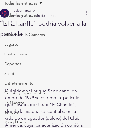
Todas las entradas
redcomarcamx
Todas las entradas
19 may 2020
1 min de lectura
“El Chanfle” podría volver a la
Personajes
pantalla
Historia de la Comarca
Lugares
Gastronomía
Deportes
Salud
Entretenimiento
Dirigida por Enrique Segoviano, en 
Cultura y Espectáculos
enero de 1979 se estreno la  película 
Lo Nuestro
que llevaba por título “El Chanfle”, 
donde la historia se  centraba en la 
Torreón
vida de un aguador (utilero) del Club 
Round Cero
América, cuya  caracterización corrió a 