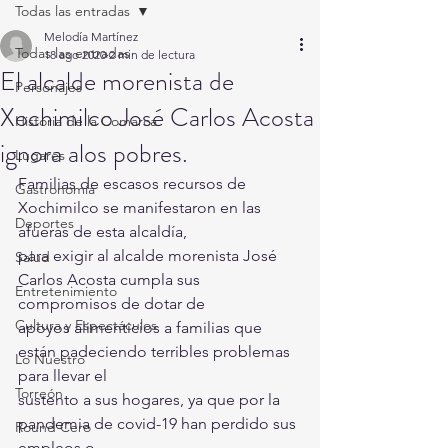
Todas las entradas
Melodía Martínez
Todas las entradas
18 ago 2020
2 min de lectura
El alcalde morenista de
Personajes
Xochimilco José Carlos Acosta
Historia de la Comarca
ignora alos pobres.
Lugares
Familias de escasos recursos de 
Gastronomía
Xochimilco se manifestaron en las 
Deportes
afueras de esta alcaldía,
para exigir al alcalde morenista José 
Salud
Carlos Acosta cumpla sus 
Entretenimiento
compromisos de dotar de
Cultura y Espectáculos
apoyos alimenticios a familias que 
están padeciendo terribles problemas 
Lo Nuestro
para llevar el
Torreón
sustento a sus hogares, ya que por la 
pandemia de covid-19 han perdido sus 
Round Cero
empleos o