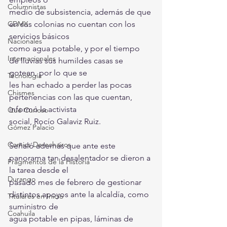
Columnistas
medio de subsistencia, además de que 
CDMX
en sus colonias no cuentan con los 
servicios básicos
Nacionales
como agua potable, y por el tiempo 
Internacionales
de lluvias sus humildes casas se 
gotean, por lo que se
Tecnología
les han echado a perder las pocas 
Chismes
pertenencias con las que cuentan, 
informó la activista
Qué Curioso
social, Rocío Galaviz Ruiz.
Gómez Palacio
Comics Derechairos
Señaló además que ante este 
panorama tan desalentador se dieron a 
Fragmentos de la Historia
la tarea desde el
Durango
pasado mes de febrero de gestionar 
distintos apoyos ante la alcaldía, como 
Titulares en Inicio
suministro de
Coahuila
agua potable en pipas, láminas de 