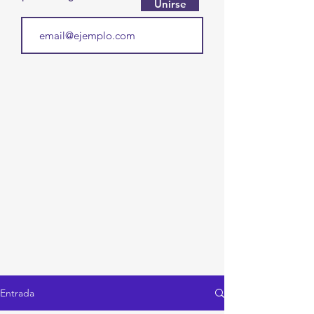
Unirse
Entrada