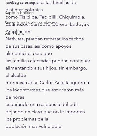
Investigaciones
cartón para que estas familias de 
distintas colonias
Rapidín Político
como Tiziclipa, Tepipilli, Chiquimola, 
Santa Aurelia de los Vientos
Cuamezoc, San José Obrero, La Joya y 
Ampliación
San Pedro
Nativitas, puedan reforzar los techos 
de sus casas, así como apoyos 
alimenticios para que
las familias afectadas puedan continuar 
alimentando a sus hijos, sin embargo, 
el alcalde
morenista José Carlos Acosta ignoró a 
los inconformes que estuvieron más 
de horas
esperando una respuesta del edil, 
dejando en claro que no le importan 
los problemas de la
población mas vulnerable.