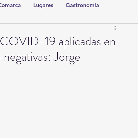
 Comarca
Lugares
Gastronomía
tura y Espectáculos
Lo Nuestro
Torreón
s COVID-19 aplicadas en
 negativas: Jorge
ionales
Internacionales
Tecnología
Comics Derechairos
Fragmentos de la Historia
Investigaciones
Rapidín Político