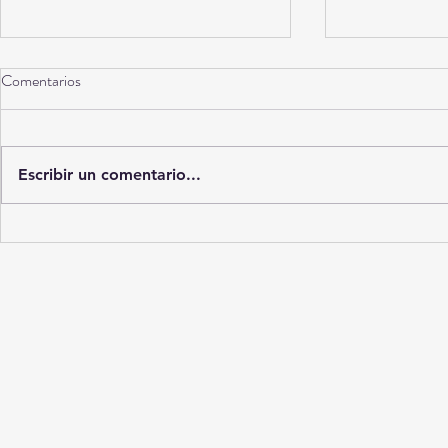
Comentarios
Torreón a 10 años
Escribir un comentario...
La Ciudad del