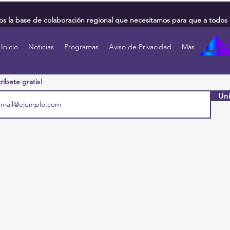
 la base de colaboración regional que necesitamos para que a todos 
Inicio
Noticias
Programas
Aviso de Privacidad
Más
ríbete gratis!
Uni