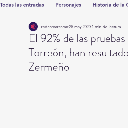
Todas las entradas
Personajes
Historia de la
redcomarcamx
25 may 2020
1 min de lectura
Deportes
Salud
Entretenimiento
Cul
El 92% de las prueba
Torreón, han resultado
Round Cero
Columnistas
CDMX
Nac
Zermeño
Chismes
Qué Curioso
Gómez Palacio
Durango
Titulares en Inicio
Coahuila
Santa Aurelia de los Vientos
San Pedro