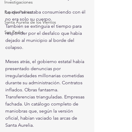
Investigaciones
Lo que se estaba consumiendo con él 
Rapidín Político
no era solo su cuerpo.
Santa Aurelia de los Vientos
También se extinguía el tiempo para 
San Pedro
responder por el desfalco que había 
dejado al municipio al borde del 
colapso.
Meses atrás, el gobierno estatal había 
presentado denuncias por 
irregularidades millonarias cometidas 
durante su administración. Contratos 
inflados. Obras fantasma. 
Transferencias trianguladas. Empresas 
fachada. Un catálogo completo de 
maniobras que, según la versión 
oficial, habían vaciado las arcas de 
Santa Aurelia.