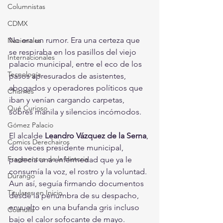
Columnistas
CDMX
No era un rumor. Era una certeza que 
Nacionales
se respiraba en los pasillos del viejo 
Internacionales
palacio municipal, entre el eco de los 
Tecnología
pasos apresurados de asistentes, 
abogados y operadores políticos que 
Chismes
iban y venían cargando carpetas, 
Qué Curioso
sobres manila y silencios incómodos.
Gómez Palacio
El alcalde 
Leandro Vázquez de la Serna
, 
Comics Derechairos
dos veces presidente municipal, 
Fragmentos de la Historia
padecía una enfermedad que ya le 
consumía la voz, el rostro y la voluntad. 
Durango
Aun así, seguía firmando documentos 
Titulares en Inicio
desde la penumbra de su despacho, 
envuelto en una bufanda gris incluso 
Coahuila
bajo el calor sofocante de mayo.