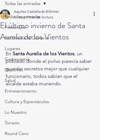
Todas las entradas
Aquiles Castañeda Böhmer
Todas las entradas
15 may
3 min de lectura
El último invierno de Santa
Personajes
Aurelia de los Vientos
Historia de la Comarca
Lugares
En 
Santa Aurelia de los Vientos
, un 
Gastronomía
poblado donde el polvo parecía saber 
guardar secretos mejor que cualquier 
Deportes
funcionario, todos sabían que el 
Salud
alcalde estaba muriendo.
Entretenimiento
Cultura y Espectáculos
Lo Nuestro
Torreón
Round Cero