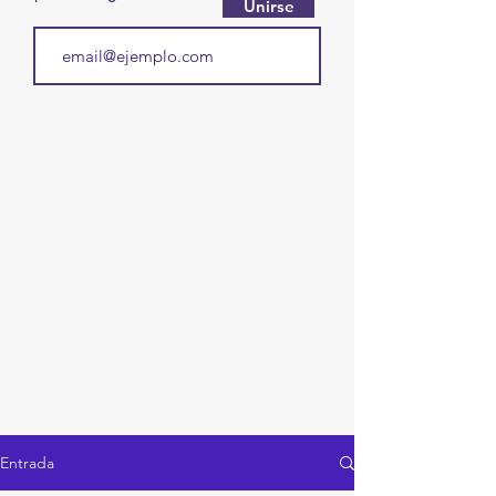
Unirse
Entrada