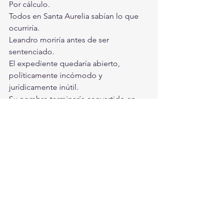
Por cálculo.
Todos en Santa Aurelia sabían lo que 
ocurriría.
Leandro moriría antes de ser 
sentenciado.
El expediente quedaría abierto, 
políticamente incómodo y 
jurídicamente inútil.
Su nombre terminaría convertido en 
una nota breve, un homenaje 
institucional hipócrita y quizá una placa 
conmemorativa colocada por quienes 
hoy lo repudiaban en privado.
Pero la historia no terminaría con él.
Porque si la muerte podía absolver al 
alcalde, no alcanzaría a salvar a su 
antiguo tesorero.
Héctor Montalbán seguiría vivo.