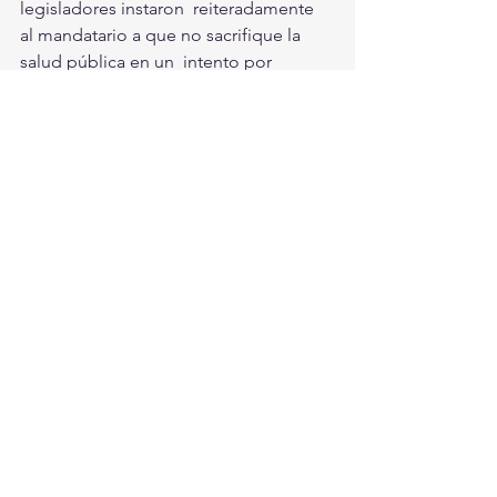
legisladores instaron  reiteradamente 
al mandatario a que no sacrifique la 
salud pública en un  intento por 
reactivar la economía.
“Mi mayor prioridad en este 
grupo de trabajo será la de  
garantizar que las labores del 
gobierno federal por reanudar 
la economía  sean 
bipartidistas, respaldadas por 
datos y basadas en el 
conocimiento  de los 
profesionales de salud 
pública”, dijo el senador 
demócrata Mark  Warner.