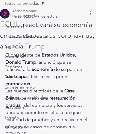
Todas las entradas
redcomarcamx
Todas las entradas
16 abr 2020
2 min de lectura
EEUU reactivará su economía
Personajes
en tres etapas tras coronavirus,
Historia de la Comarca
anuncia Trump
Lugares
El presidente de 
Estados Unidos, 
Gastronomía
Donald Trump
, anunció que se 
Deportes
reactivará la 
economía
 de su país en 
tres etapas
, tras la crisis por el 
Salud
coronavirus
.
Entretenimiento
Las nuevas directrices de la 
Casa 
Cultura y Espectáculos
Blanca
 delinean una 
restauración 
gradual
  del comercio y los servicios, 
Lo Nuestro
pero únicamente en sitios con gran  
Torreón
cantidad de pruebas y un declive en el 
número de casos de coronavirus  
Round Cero
COVID-19.