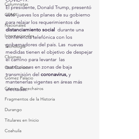
Columnistas
El presidente, Donald Trump, presentó 
CDMX
este  jueves los planes de su gobierno 
para relajar los requerimientos de 
Nacionales
distanciamiento social
  durante una 
Internacionales
conferencia telefónica con los 
gobernadores del país. Las  nuevas 
Tecnología
medidas tienen el objetivo de despejar 
Chismes
el camino para levantar  las 
restricciones en zonas de baja 
Qué Curioso
transmisión del 
coronavirus,
 y 
Gómez Palacio
mantenerlas vigentes en áreas más 
Comics Derechairos
afectadas.
Fragmentos de la Historia
Durango
Titulares en Inicio
Coahuila