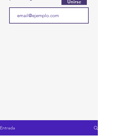
Unirse
Entrada