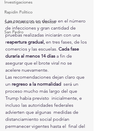
Investigaciones
Rapidín Político
Las zonas con un declive en el número 
Santa Aurelia de los Vientos
de infecciones y gran cantidad de 
San Pedro
pruebas realizadas iniciarán con una 
r
eapertura gradual,
 en tres fases, de los 
comercios y las escuelas. 
Cada fase 
duraría al menos 14 días
 a fin de 
asegurar que el brote viral no se 
acelere nuevamente.
Las recomendaciones dejan claro que 
un 
regreso a la normalidad
  será un 
proceso mucho más largo del que 
Trump había previsto  inicialmente, e 
incluso las autoridades federales 
advierten que algunas  medidas de 
distanciamiento social podrían 
permanecer vigentes hasta el  final del 