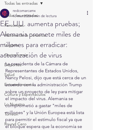
Todas las entradas
redcomarcamx
Todas las entradas
13 mar 2020
6 min de lectura
EE. UU. aumenta pruebas;
Personajes
Alemania promete miles de
Historia de la Comarca
millones para erradicar:
Lugares
actualización de virus
Gastronomía
La presidenta de la Cámara de 
Deportes
Representantes de Estados Unidos, 
Salud
Nancy Pelosi, dijo que está cerca de un 
Entretenimiento
acuerdo con la administración Trump 
sobre un proyecto de ley para mitigar 
Cultura y Espectáculos
el impacto del virus. Alemania se 
Lo Nuestro
comprometió a gastar "miles de 
millones" y la Unión Europea está lista 
Torreón
para permitir el estímulo fiscal ya que 
Round Cero
el bloque espera que la economía se 