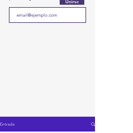
Unirse
Entrada