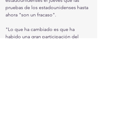
estadounidenses el jueves que las 
pruebas de los estadounidenses hasta 
ahora "son un fracaso".
"Lo que ha cambiado es que ha 
habido una gran participación del 
sector privado, las empresas que 
generalmente realizan este tipo de 
pruebas como una forma de vida, 
ahora van a estar involucradas en las 
grandes ligas para llevar estas pruebas 
al público", dijo Fauci. dijo el jueves. 
"Mientras que antes era sobre todo la 
carga de los CDC como organización 
de salud pública".
Roche Holding AG obtuvo la 
aprobación de emergencia del 
gobierno de EE. UU. Para una prueba 