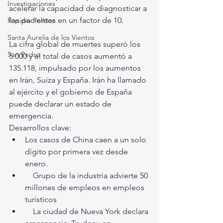
Investigaciones
acelerar la capacidad de diagnosticar a 
los pacientes en un factor de 10.
Rapidín Político
Santa Aurelia de los Vientos
La cifra global de muertes superó los 
San Pedro
5.000 y el total de casos aumentó a 
135.118, impulsado por los aumentos 
en Irán, Suiza y España. Irán ha llamado 
al ejército y el gobierno de España 
puede declarar un estado de 
emergencia.
Desarrollos clave:
Los casos de China caen a un solo 
dígito por primera vez desde 
enero.
    Grupo de la industria advierte 50 
millones de empleos en empleos 
turísticos
    La ciudad de Nueva York declara 