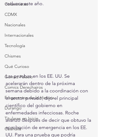
reduzca este año.
Columnistas
CDMX
Nacionales
Internacionales
Tecnología
Chismes
Qué Curioso
Las pruebas en los EE. UU. Se 
Gómez Palacio
acelerarán dentro de la próxima 
Comics Derechairos
semana debido a la coordinación con 
Fragmentos de la Historia
el sector privado, dijo el principal 
científico del gobierno en 
Durango
enfermedades infecciosas. Roche 
Titulares en Inicio
avanzó después de decir que obtuvo la 
aprobación de emergencia en los EE. 
Coahuila
UU. Para una prueba que podría 