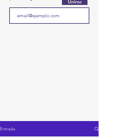
Unirse
Entrada