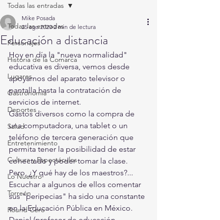
Todas las entradas
Mike Posada
Todas las entradas
25 ago 2020
2 min de lectura
Educación a distancia
Personajes
Hoy en día la "nueva normalidad" 
Historia de la Comarca
educativa es diversa, vemos desde 
Lugares
apoyarnos del aparato televisor o 
pantalla hasta la contratación de 
Gastronomía
servicios de internet.
Deportes
Gastos diversos como la compra de 
una computadora, una tablet o un 
Salud
teléfono de tercera generación que 
Entretenimiento
permita tener la posibilidad de estar 
Cultura y Espectáculos
conectado y poder tomar la clase.
Pero, ¿Y qué hay de los maestros?...
Lo Nuestro
Escuchar a algunos de ellos comentar 
Torreón
sus "peripecias" ha sido una constante 
en la Educación Pública en México.
Round Cero
Daniel (profesor de educación 