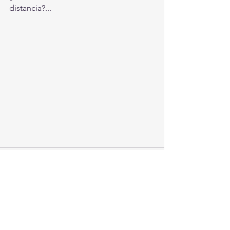
distancia?...
Ver todo
Entradas recientes