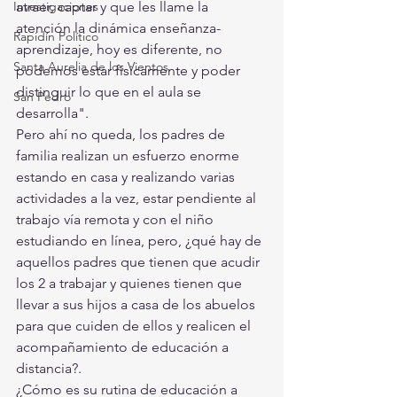
Investigaciones
atraer, captar y que les llame la 
atención la dinámica enseñanza-
Rapidín Político
aprendizaje, hoy es diferente, no 
Santa Aurelia de los Vientos
podemos estar físicamente y poder 
distinguir lo que en el aula se 
San Pedro
desarrolla".
Pero ahí no queda, los padres de 
familia realizan un esfuerzo enorme 
estando en casa y realizando varias 
actividades a la vez, estar pendiente al 
trabajo vía remota y con el niño 
estudiando en línea, pero, ¿qué hay de 
aquellos padres que tienen que acudir 
los 2 a trabajar y quienes tienen que 
llevar a sus hijos a casa de los abuelos 
para que cuiden de ellos y realicen el 
acompañamiento de educación a 
distancia?.
¿Cómo es su rutina de educación a 