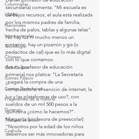
Columnistas
secundaria) comenta: "Mi escuela es 
CDMX
de bajos recursos, el aula está realizada 
por los mismos padres de familia, 
Nacionales
hecha de palos, tablas y algunas telas". 
Internacionales
No hay luz ni mucho menos un 
pintarrón, hay un pizarrón y gis (o 
Tecnología
pedacitos de cal) que es lo más digital 
Chismes
con lo que contamos.
Arturo (profesor de educación 
Qué Curioso
primaria) nos platica: "La Secretaría 
Gómez Palacio
¿pagará la compra de una 
Comics Derechairos
computadora, el servicio de internet, la 
luz y las plataformas de uso?, con 
Fragmentos de la Historia
sueldos de un mil 500 pesos a la 
Durango
quincena ¿cómo le hacemos?".
Margarita (profesora de preescolar): 
Titulares en Inicio
"Nosotros por la edad de los niños 
Coahuila
debemos ser más innovadoras para 