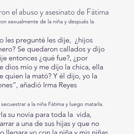
ron el abuso y asesinato de Fátima
n sexualmente de la niña y después la 
les pregunté les dije,  ¿hijos 
nero? Se quedaron callados y dijo  
dije entonces ¿qué fue?, ¿por 
 dios mío y me dijo la chica, ella 
e quien la mató? Y él dijo, yo la 
rones”, añadió Irma Reyes 
ecuestrar a la niña Fátima y luego matarla.
a su novia para toda la  vida, 
arrar a una de sus hijas y que no  
 llegara yo con la niña y mis niñas  