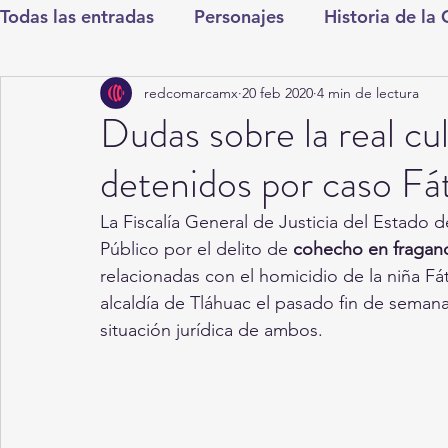
Todas las entradas
Personajes
Historia de la
redcomarcamx
20 feb 2020
4 min de lectura
Deportes
Salud
Entretenimiento
Cul
Dudas sobre la real cul
detenidos por caso Fá
Round Cero
Columnistas
CDMX
Nac
La Fiscalía General de Justicia del Estado 
Público por el delito de 
cohecho en fraganc
Chismes
Qué Curioso
Gómez Palacio
relacionadas con el homicidio de la niña Fát
alcaldía de Tláhuac el pasado fin de semana
situación jurídica de ambos.
Durango
Titulares en Inicio
Coahuila
Santa Aurelia de los Vientos
San Pedro