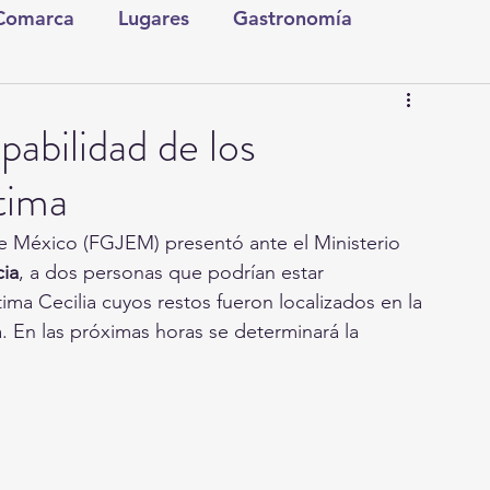
 Comarca
Lugares
Gastronomía
tura y Espectáculos
Lo Nuestro
Torreón
pabilidad de los
tima
ionales
Internacionales
Tecnología
de México (FGJEM) presentó ante el Ministerio 
ia
, a dos personas que podrían estar 
Comics Derechairos
Fragmentos de la Historia
ima Cecilia cuyos restos fueron localizados en la 
. En las próximas horas se determinará la 
Investigaciones
Rapidín Político