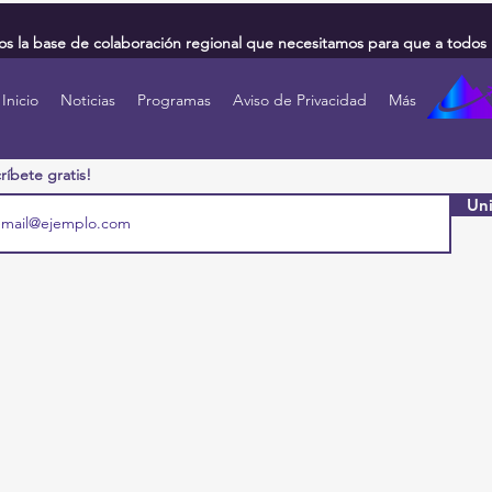
 la base de colaboración regional que necesitamos para que a todos 
Inicio
Noticias
Programas
Aviso de Privacidad
Más
ríbete gratis!
Uni