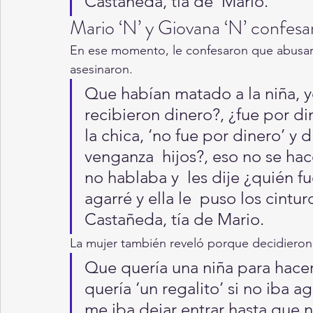
Castañeda, tía de  Mario.
Mario ‘N’ y Giovana ‘N’ confesa
En ese momento, le confesaron que abusaro
asesinaron.
Que habían matado a la niña, yo 
recibieron dinero?, ¿fue por di
la chica, ‘no fue por dinero’ y 
venganza  hijos?, eso no se hace
no hablaba y  les dije ¿quién fu
agarré y ella le  puso los cintu
Castañeda, tía de Mario.
La mujer también reveló porque decidieron s
Que quería una niña para hacerl
quería ‘un regalito’ si no iba ag
me iba dejar entrar hasta que no