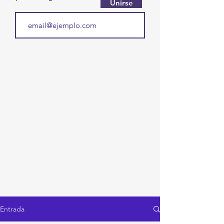
Unirse
Entrada