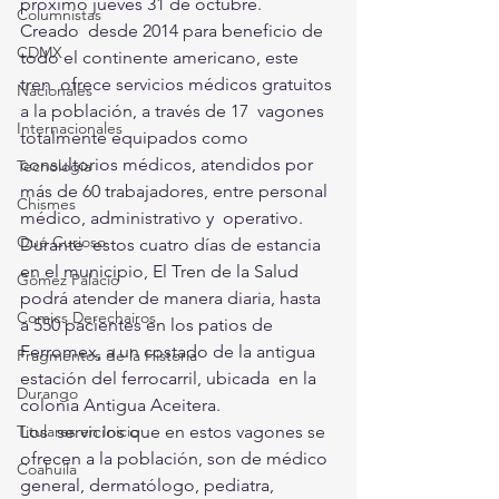
próximo jueves 31 de octubre.
Columnistas
Creado  desde 2014 para beneficio de 
CDMX
todo el continente americano, este 
tren  ofrece servicios médicos gratuitos 
Nacionales
a la población, a través de 17  vagones 
Internacionales
totalmente equipados como 
consultorios médicos, atendidos por  
Tecnología
más de 60 trabajadores, entre personal 
Chismes
médico, administrativo y  operativo.
Qué Curioso
Durante  estos cuatro días de estancia 
en el municipio, El Tren de la Salud  
Gómez Palacio
podrá atender de manera diaria, hasta 
Comics Derechairos
a 550 pacientes en los patios de  
Ferromex, a un costado de la antigua 
Fragmentos de la Historia
estación del ferrocarril, ubicada  en la 
Durango
colonia Antigua Aceitera.
Los  servicios que en estos vagones se 
Titulares en Inicio
ofrecen a la población, son de médico  
Coahuila
general, dermatólogo, pediatra, 