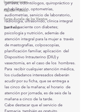
Investigaciones
geriatra, odontólogos, quiropráctico y  
rehabilitación, optometrías, 
Rapidín Político
audiometrías, servicio de laboratorio,  
Santa Aurelia de los Vientos
radiología, ultrasonido, clínica integral 
para el paciente con diabetes;  
San Pedro
psicología y nutrición, además de 
atención integral para la mujer a  través 
de mastografías, colposcopías, 
planificación familiar, aplicación  del 
Dispositivo Intrauterino (DIU) y 
vasectomía, en el caso de los  hombres.
Para  recibir cualquier atención médica, 
los ciudadanos interesados deberán  
acudir por su ficha, que se entrega a 
las cinco de la mañana; el horario  de 
atención por jornada, es de seis de la 
mañana a cinco de la tarde. 
Cabe destacar que el servicio de 
Farmacia, también es gratuito, 