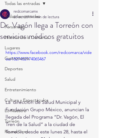
Todas las entradas
redcomarcamx
Todas las entradas
28 oct 2019
1 min de lectura
Dr. Vagón llega a Torreón con
Personajes
servicios médicos gratuitos
Historia de la Comarca
Lugares
https://www.facebook.com/redcomarca/vide
Gastronomía
os/1827452174065467
Deportes
Salud
Entretenimiento
Cultura y Espectáculos
La  dirección de Salud Municipal y 
Fundación Grupo México, anuncian la  
Lo Nuestro
llegada del Programa “Dr. Vagón, El 
Torreón
Tren de la Salud” a la ciudad de  
Torreón, desde este lunes 28, hasta el 
Round Cero