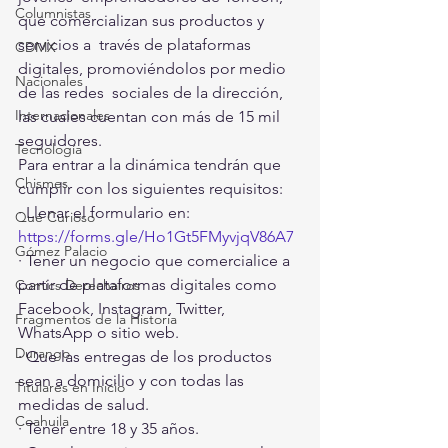
Columnistas
que comercializan sus productos y 
servicios a  través de plataformas 
CDMX
digitales, promoviéndolos por medio 
Nacionales
de las redes  sociales de la dirección, 
Internacionales
las cuales cuentan con más de 15 mil  
seguidores.
Tecnología
Para entrar a la dinámica tendrán que 
Chismes
cumplir con los siguientes requisitos:  
· Llenar el formulario en: 
Qué Curioso
https://forms.gle/Ho1Gt5FMyvjqV86A7
Gómez Palacio
· Tener un negocio que comercialice a 
partir de plataformas digitales como 
Comics Derechairos
Facebook, Instagram, Twitter, 
Fragmentos de la Historia
WhatsApp o sitio web.
Durango
· Que las entregas de los productos 
sean a domicilio y con todas las 
Titulares en Inicio
medidas de salud.
Coahuila
· Tener entre 18 y 35 años.