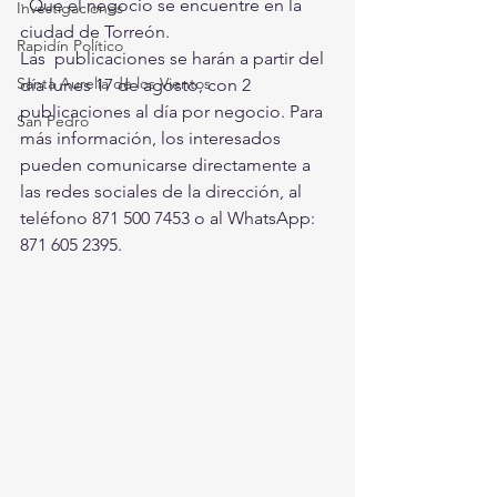
· Que el negocio se encuentre en la 
Investigaciones
ciudad de Torreón.
Rapidín Político
Las  publicaciones se harán a partir del 
Santa Aurelia de los Vientos
día lunes 17 de agosto, con 2  
publicaciones al día por negocio. Para 
San Pedro
más información, los interesados  
pueden comunicarse directamente a 
las redes sociales de la dirección, al  
teléfono 871 500 7453 o al WhatsApp: 
871 605 2395.