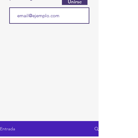
Unirse
Entrada