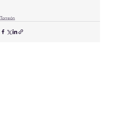
Torreón
Ver todo
Entradas recientes