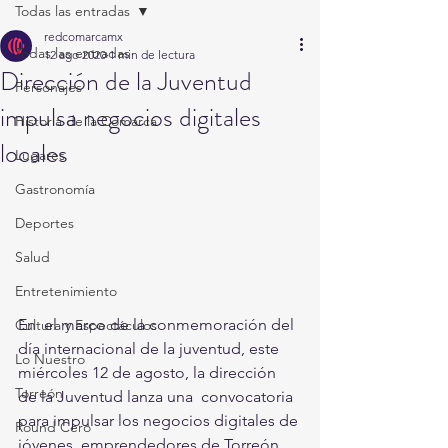
Todas las entradas
redcomarcamx
Todas las entradas
12 ago 2020
1 min de lectura
Dirección de la Juventud
Personajes
impulsa negocios digitales
Historia de la Comarca
locales
Lugares
Gastronomía
Deportes
Salud
Entretenimiento
En  el marco de la conmemoración del 
Cultura y Espectáculos
día internacional de la juventud, este  
Lo Nuestro
miércoles 12 de agosto, la dirección 
Torreón
de la Juventud lanza una  convocatoria 
para impulsar los negocios digitales de 
Round Cero
jóvenes  emprendedores de Torreón, 