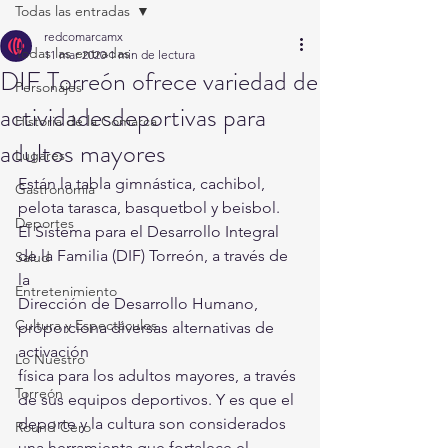
Todas las entradas
redcomarcamx
Todas las entradas
11 mar 2020
1 min de lectura
DIF Torreón ofrece variedad de
Personajes
actividadesdeportivas para
Historia de la Comarca
adultos mayores
Lugares
Están la tabla gimnástica, cachibol, 
Gastronomía
pelota tarasca, basquetbol y beisbol. 
Deportes
El Sistema para el Desarrollo Integral 
de la Familia (DIF) Torreón, a través de 
Salud
la 
Entretenimiento
Dirección de Desarrollo Humano, 
Cultura y Espectáculos
proporciona diversas alternativas de 
activación 
Lo Nuestro
física para los adultos mayores, a través 
Torreón
de sus equipos deportivos. Y es que el 
deporte y la cultura son considerados 
Round Cero
una herramienta que fortalece el 