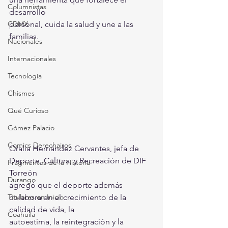
Columnistas
desarrollo 
CDMX
personal, cuida la salud y une a las 
familias.
Nacionales
Internacionales
Tecnología
Chismes
Qué Curioso
Gómez Palacio
Comics Derechairos
Oralia Hernández Cervantes, jefa de 
Deporte, Cultura, y Recreación de DIF 
Fragmentos de la Historia
Torreón 
Durango
agregó que el deporte además 
Titulares en Inicio
colabora en el crecimiento de la 
calidad de vida, la 
Coahuila
autoestima, la reintegración y la 