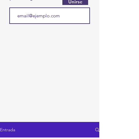
Unirse
Entrada